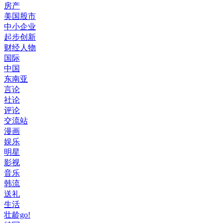
房产
美国股市
中小企业
起步创新
财经人物
国际
中国
东南亚
言论
社论
评论
交流站
漫画
娱乐
明星
影视
音乐
韩流
送礼
生活
壮龄go!