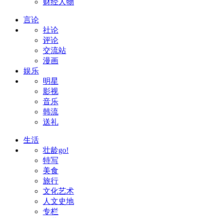
财经人物
言论
社论
评论
交流站
漫画
娱乐
明星
影视
音乐
韩流
送礼
生活
壮龄go!
特写
美食
旅行
文化艺术
人文史地
专栏