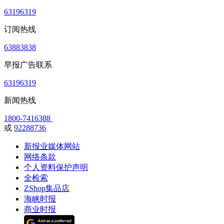
63196319
订阅热线
63883838
早报广告联系
63196319
新闻热线
1800-7416388
或
92288736
新报业媒体网站
网络条款
个人资料保护声明
全检索
ZShop集品店
海峡时报
商业时报