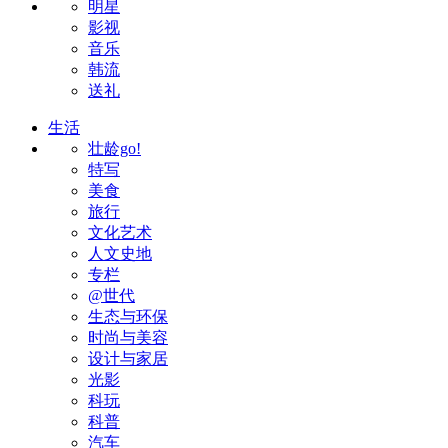
明星
影视
音乐
韩流
送礼
生活
壮龄go!
特写
美食
旅行
文化艺术
人文史地
专栏
@世代
生态与环保
时尚与美容
设计与家居
光影
科玩
科普
汽车