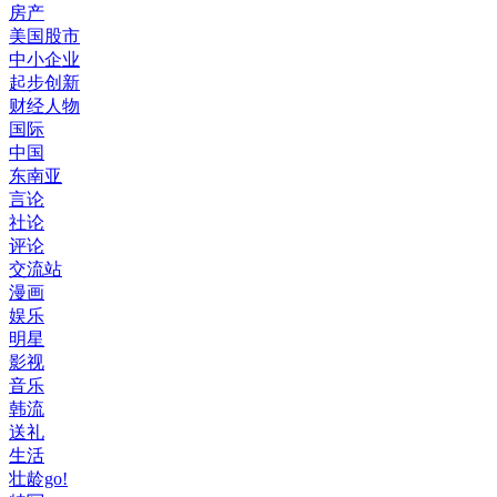
房产
美国股市
中小企业
起步创新
财经人物
国际
中国
东南亚
言论
社论
评论
交流站
漫画
娱乐
明星
影视
音乐
韩流
送礼
生活
壮龄go!