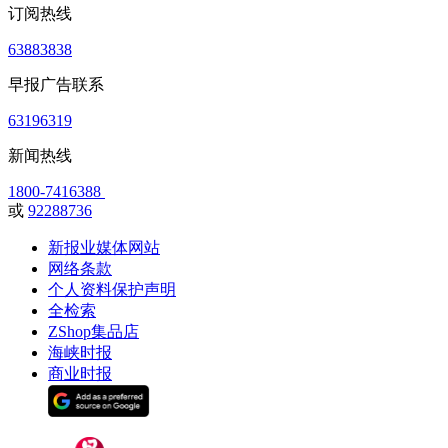
订阅热线
63883838
早报广告联系
63196319
新闻热线
1800-7416388
或
92288736
新报业媒体网站
网络条款
个人资料保护声明
全检索
ZShop集品店
海峡时报
商业时报