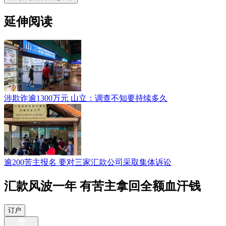
延伸阅读
涉欺诈逾1300万元 山立：调查不知要持续多久
逾200苦主报名 要对三家汇款公司采取集体诉讼
汇款风波一年 有苦主拿回全额血汗钱
订户