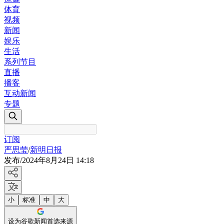
体育
视频
新闻
娱乐
生活
系列节目
直播
播客
互动新闻
专题
订阅
严思莹
/
新明日报
发布
/
2024年8月24日 14:18
小
标准
中
大
设为谷歌新闻首选来源