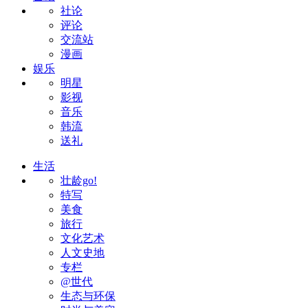
社论
评论
交流站
漫画
娱乐
明星
影视
音乐
韩流
送礼
生活
壮龄go!
特写
美食
旅行
文化艺术
人文史地
专栏
@世代
生态与环保