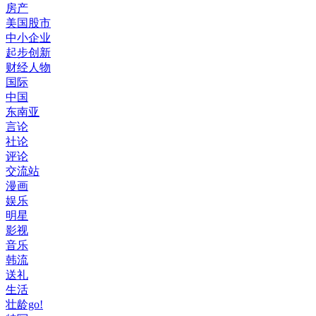
房产
美国股市
中小企业
起步创新
财经人物
国际
中国
东南亚
言论
社论
评论
交流站
漫画
娱乐
明星
影视
音乐
韩流
送礼
生活
壮龄go!