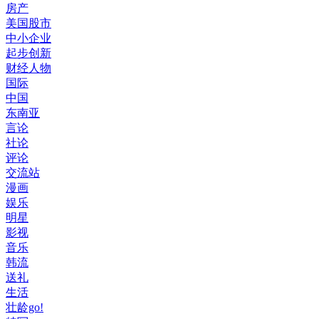
房产
美国股市
中小企业
起步创新
财经人物
国际
中国
东南亚
言论
社论
评论
交流站
漫画
娱乐
明星
影视
音乐
韩流
送礼
生活
壮龄go!