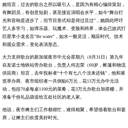
她坦言，过去的歌台之所以吸引人，是因为有精心编排策划，
有舞蹈员，有创意短剧，甚至接近演唱会水平，如今“舞台灯
光和音响是进步了，但节目形式却是得过且过”，她因此呼吁
艺人多学习，如弹乐器、玩魔术、变脸和跨界，体会已故武打
巨星李小龙名言“Be water”，如水一般灵活，顺应时代、技术
和观众需求，变化表演形态。
大力支持歌台的新加坡夜市中元会星期六（8月31日）第九年
在友诺士地铁站旁办歌台，负责人何志荣（69岁，帐篷和物流
供应商）坦言，去年投标者“十个有七八个没来还钱”，他和展
览举办商、夜市组织者一共倒贴6万元，花13万元办中元活
动，包括70桌每桌1100元的菜肴，花3万元办歌台加搭棚，并
准备千份礼品袋送给五处社区的老人家。
他说，夜市摊主们工作都很忙，难得相聚，希望借着歌台和宴
席，让摊主们欢度美好时光。