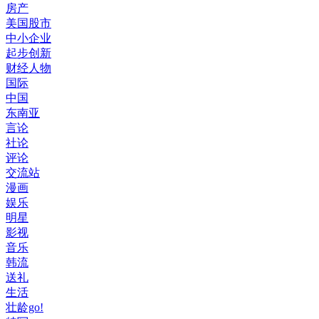
房产
美国股市
中小企业
起步创新
财经人物
国际
中国
东南亚
言论
社论
评论
交流站
漫画
娱乐
明星
影视
音乐
韩流
送礼
生活
壮龄go!