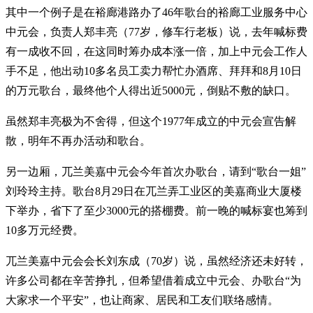
其中一个例子是在裕廊港路办了46年歌台的裕廊工业服务中心
中元会，负责人郑丰亮（77岁，修车行老板）说，去年喊标费
有一成收不回，在这同时筹办成本涨一倍，加上中元会工作人
手不足，他出动10多名员工卖力帮忙办酒席、拜拜和8月10日
的万元歌台，最终他个人得出近5000元，倒贴不敷的缺口。
虽然郑丰亮极为不舍得，但这个1977年成立的中元会宣告解
散，明年不再办活动和歌台。
另一边厢，兀兰美嘉中元会今年首次办歌台，请到“歌台一姐”
刘玲玲主持。歌台8月29日在兀兰弄工业区的美嘉商业大厦楼
下举办，省下了至少3000元的搭棚费。前一晚的喊标宴也筹到
10多万元经费。
兀兰美嘉中元会会长刘东成（70岁）说，虽然经济还未好转，
许多公司都在辛苦挣扎，但希望借着成立中元会、办歌台“为
大家求一个平安”，也让商家、居民和工友们联络感情。