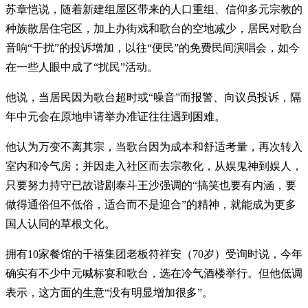
苏章恺说，随着新建组屋区带来的人口重组、信仰多元宗教的
种族散居住宅区，加上办街戏和歌台的空地减少，居民对歌台
音响“干扰”的投诉增加，以往“便民”的免费民间演唱会，如今
在一些人眼中成了“扰民”活动。
他说，当居民因为歌台超时或“噪音”而报警、向议员投诉，隔
年中元会在原地申请举办准证往往遇到困难。
他认为万变不离其宗，当歌台因为成本和舒适考量，再次转入
室内和冷气房；并因走入社区而去宗教化，从娱鬼神到娱人，
只要努力持守已故谐剧泰斗王沙强调的“搞笑也要有内涵，要
做得通俗但不低俗，适合而不是迎合”的精神，就能成为更多
国人认同的草根文化。
拥有10家餐馆的千禧集团老板符祥安（70岁）受询时说，今年
确实有不少中元喊标宴和歌台，选在冷气酒楼举行。但他低调
表示，这方面的生意“没有明显增加很多”。