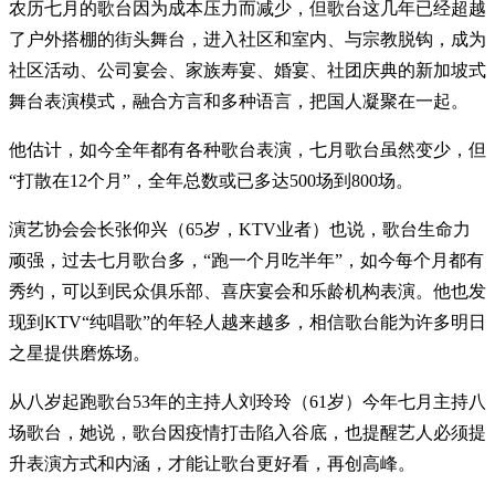
农历七月的歌台因为成本压力而减少，但歌台这几年已经超越
了户外搭棚的街头舞台，进入社区和室内、与宗教脱钩，成为
社区活动、公司宴会、家族寿宴、婚宴、社团庆典的新加坡式
舞台表演模式，融合方言和多种语言，把国人凝聚在一起。
他估计，如今全年都有各种歌台表演，七月歌台虽然变少，但
“打散在12个月”，全年总数或已多达500场到800场。
演艺协会会长张仰兴（65岁，KTV业者）也说，歌台生命力
顽强，过去七月歌台多，“跑一个月吃半年”，如今每个月都有
秀约，可以到民众俱乐部、喜庆宴会和乐龄机构表演。他也发
现到KTV“纯唱歌”的年轻人越来越多，相信歌台能为许多明日
之星提供磨炼场。
从八岁起跑歌台53年的主持人刘玲玲（61岁）今年七月主持八
场歌台，她说，歌台因疫情打击陷入谷底，也提醒艺人必须提
升表演方式和内涵，才能让歌台更好看，再创高峰。