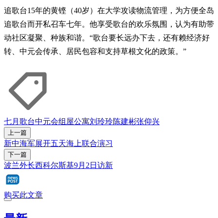
追歌台15年的黄铿（40岁）在大学攻读物流管理，为方便全岛
追歌台而开私召车七年。他享受歌台的欢乐氛围，认为有助带
动社区凝聚、种族和谐。“歌台要长远办下去，还有赖经济好
转、中元会传承、居民包容和支持草根文化的政策。”
七月歌台
中元会
组屋
公寓
刘玲玲
陈建彬
张仰兴
上一篇
新中海军展开五天海上联合演习
下一篇
波兰外长西科尔斯基9月2日访新
购买此文章