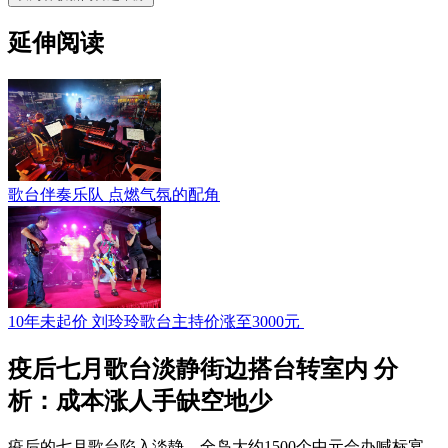
延伸阅读
歌台伴奏乐队 点燃气氛的配角
10年未起价 刘玲玲歌台主持价涨至3000元
疫后七月歌台淡静街边搭台转室内 分
析：成本涨人手缺空地少
疫后的七月歌台陷入淡静，全岛大约1500个中元会办喊标宴，