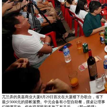
兀兰弄的美嘉商业大厦8月29日首次在大厦楼下办歌台，省下
最少3000元的搭帐篷费。中元会备有小型自助餐，摆桌让理事
们把酒言欢，也欢迎居民和各族工友共乐。 （郑一鸣摄）