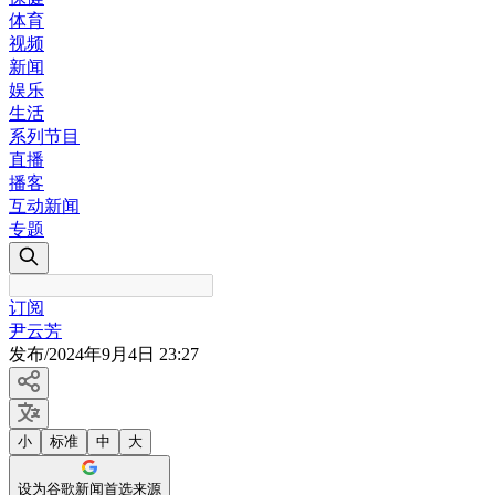
体育
视频
新闻
娱乐
生活
系列节目
直播
播客
互动新闻
专题
订阅
尹云芳
发布
/
2024年9月4日 23:27
小
标准
中
大
设为谷歌新闻首选来源