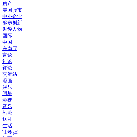
房产
美国股市
中小企业
起步创新
财经人物
国际
中国
东南亚
言论
社论
评论
交流站
漫画
娱乐
明星
影视
音乐
韩流
送礼
生活
壮龄go!