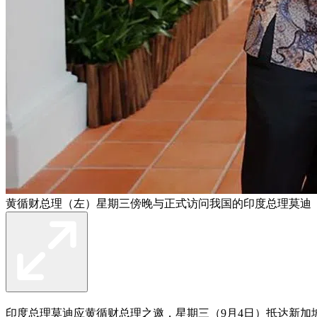
黄循财总理（左）星期三傍晚与正式访问我国的印度总理莫迪
印度总理莫迪应黄循财总理之邀，星期三（9月4日）抵达新加