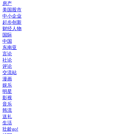
房产
美国股市
中小企业
起步创新
财经人物
国际
中国
东南亚
言论
社论
评论
交流站
漫画
娱乐
明星
影视
音乐
韩流
送礼
生活
壮龄go!