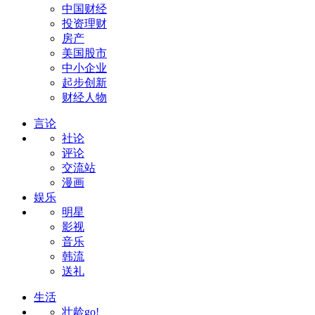
中国财经
投资理财
房产
美国股市
中小企业
起步创新
财经人物
言论
社论
评论
交流站
漫画
娱乐
明星
影视
音乐
韩流
送礼
生活
壮龄go!