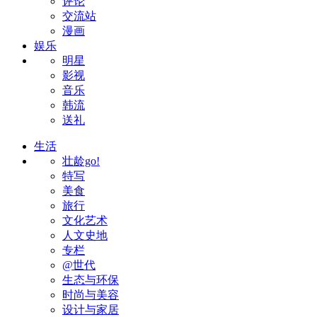
评论
交流站
漫画
娱乐
明星
影视
音乐
韩流
送礼
生活
壮龄go!
特写
美食
旅行
文化艺术
人文史地
专栏
@世代
生态与环保
时尚与美容
设计与家居