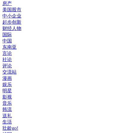
房产
美国股市
中小企业
起步创新
财经人物
国际
中国
东南亚
言论
社论
评论
交流站
漫画
娱乐
明星
影视
音乐
韩流
送礼
生活
壮龄go!