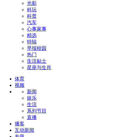
光影
科玩
科普
汽车
心事家事
精选
特辑
早报校园
热门
生活贴士
星座与生肖
体育
视频
新闻
娱乐
生活
系列节目
直播
播客
互动新闻
专题