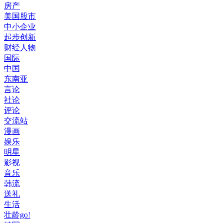
房产
美国股市
中小企业
起步创新
财经人物
国际
中国
东南亚
言论
社论
评论
交流站
漫画
娱乐
明星
影视
音乐
韩流
送礼
生活
壮龄go!