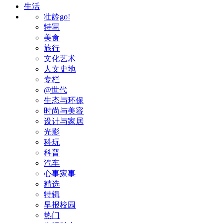
生活
壮龄go!
特写
美食
旅行
文化艺术
人文史地
专栏
@世代
生态与环保
时尚与美容
设计与家居
光影
科玩
科普
汽车
心事家事
精选
特辑
早报校园
热门