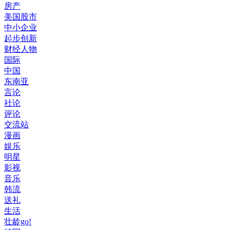
房产
美国股市
中小企业
起步创新
财经人物
国际
中国
东南亚
言论
社论
评论
交流站
漫画
娱乐
明星
影视
音乐
韩流
送礼
生活
壮龄go!