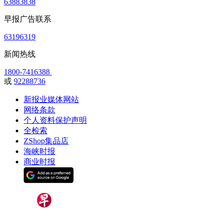
63883838
早报广告联系
63196319
新闻热线
1800-7416388
或
92288736
新报业媒体网站
网络条款
个人资料保护声明
全检索
ZShop集品店
海峡时报
商业时报