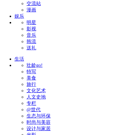
交流站
漫画
娱乐
明星
影视
音乐
韩流
送礼
生活
壮龄go!
特写
美食
旅行
文化艺术
人文史地
专栏
@世代
生态与环保
时尚与美容
设计与家居
光影