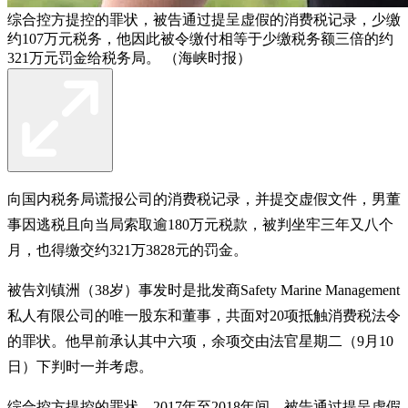
综合控方提控的罪状，被告通过提呈虚假的消费税记录，少缴
约107万元税务，他因此被令缴付相等于少缴税务额三倍的约
321万元罚金给税务局。 （海峡时报）
向国内税务局谎报公司的消费税记录，并提交虚假文件，男董
事因逃税且向当局索取逾180万元税款，被判坐牢三年又八个
月，也得缴交约321万3828元的罚金。
被告刘镇洲（38岁）事发时是批发商Safety Marine Management
私人有限公司的唯一股东和董事，共面对20项抵触消费税法令
的罪状。他早前承认其中六项，余项交由法官星期二（9月10
日）下判时一并考虑。
综合控方提控的罪状，2017年至2018年间，被告通过提呈虚假