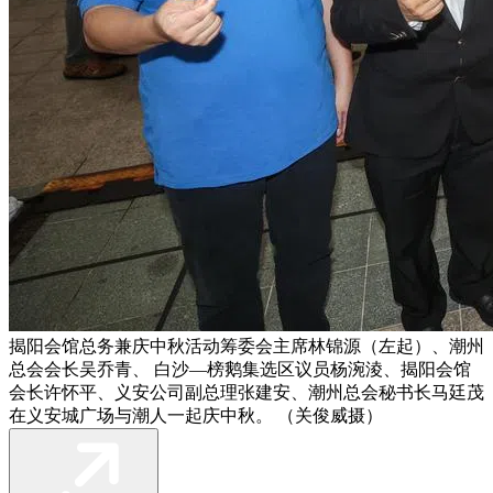
揭阳会馆总务兼庆中秋活动筹委会主席林锦源（左起）、潮州
总会会长吴乔青、 白沙—榜鹅集选区议员杨涴淩、揭阳会馆
会长许怀平、义安公司副总理张建安、潮州总会秘书长马廷茂
在义安城广场与潮人一起庆中秋。 （关俊威摄）