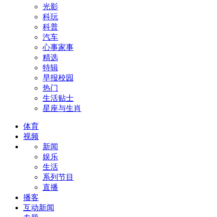
光影
科玩
科普
汽车
心事家事
精选
特辑
早报校园
热门
生活贴士
星座与生肖
体育
视频
新闻
娱乐
生活
系列节目
直播
播客
互动新闻