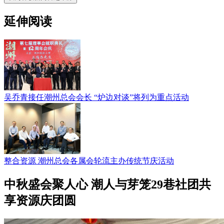
延伸阅读
吴乔青接任潮州总会会长 “炉边对谈”将列为重点活动
整合资源 潮州总会各属会轮流主办传统节庆活动
中秋盛会聚人心 潮人与芽笼29巷社团共
享资源庆团圆