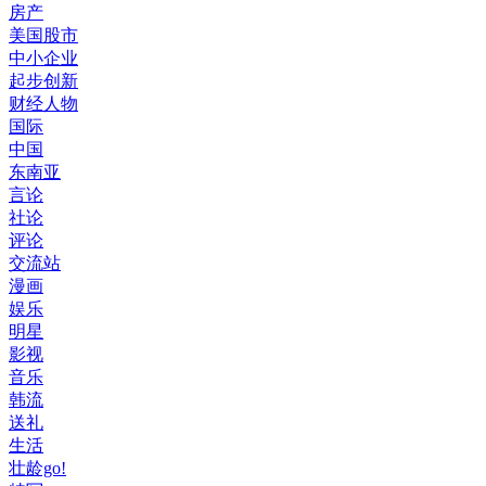
房产
美国股市
中小企业
起步创新
财经人物
国际
中国
东南亚
言论
社论
评论
交流站
漫画
娱乐
明星
影视
音乐
韩流
送礼
生活
壮龄go!