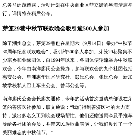
总务马廷茂透露，活动计划在中央商业区菲立街的粤海清庙举
行，详情将在稍后公布。
芽笼29巷中秋节联欢晚会吸引逾500人参加
除了潮州总会，芽笼29巷也在星期六（9月14日）举办“中秋节
30周年纪念联欢晚会”，吸引约500多人参加。芽笼29巷聚集不
少宗乡和业缘团体，自1994年以来，各团体便轮流举办中秋联
欢会，今年由南洋廖氏公会操办，参与联欢会的九个社团包括
惠安公会、星洲惠华国术研究社、彭氏总会、张氏总会、新加
坡学校私人巴士车主公会、曾邱公会等。
南洋廖氏公会会长廖文通称，今年的活动首次邀请总部设在芽
笼的善济医社参加，廖文通说：“我们得到善济医社的大力支
持，派出多名义工到晚会现场帮忙。他们还赠送雨伞及手推车
等给各社团的会员，并带来民族歌曲表演，让我们度过了⼀个
美丽难忘的中秋佳节。”