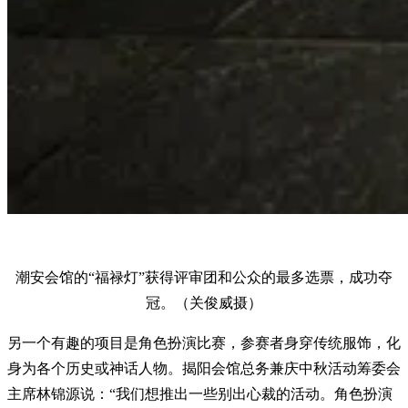
潮安会馆的“福禄灯”获得评审团和公众的最多选票，成功夺
冠。（关俊威摄）
另一个有趣的项目是角色扮演比赛，参赛者身穿传统服饰，化
身为各个历史或神话人物。揭阳会馆总务兼庆中秋活动筹委会
主席林锦源说：“我们想推出一些别出心裁的活动。角色扮演