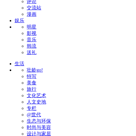
评论
交流站
漫画
娱乐
明星
影视
音乐
韩流
送礼
生活
壮龄go!
特写
美食
旅行
文化艺术
人文史地
专栏
@世代
生态与环保
时尚与美容
设计与家居