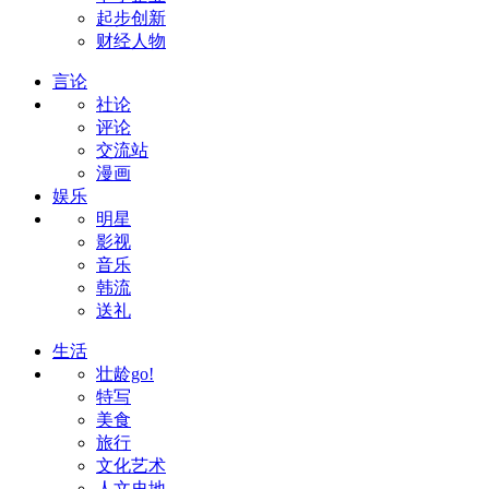
起步创新
财经人物
言论
社论
评论
交流站
漫画
娱乐
明星
影视
音乐
韩流
送礼
生活
壮龄go!
特写
美食
旅行
文化艺术
人文史地