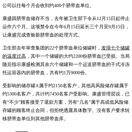
公司以往每个月会收到约400个脐带血单位。
康盛因脐带血储存不当，去年被卫生部下令从12月15日起停止
运作六个月。这项禁令在今年6月15日延长三个月至9月15日，
让康盛完成查验新脐带血的处理方式。
卫生部去年审查集团的22个脐带血单位储罐时，
发现七个储罐
的温度过高
，其中一个储罐的大约2200份脐带血已受损。当局
随后指示康盛检测其余六个储罐和一个运送脐带血的干式冷冻
托运容器内的脐带血，共有约1万9000份。
受影响的储存罐A属于约2150名客户，其他高风险储存罐属于
约5300名客户，共计约7450名客户受影响。康盛管理层说，已
有“不少”顾客接受了退款方案，另有“几名”属于高或低风险储
存罐的顾客终止合同，但拒绝透露具体数字。没有客户要求转
移脐带血单位到其他脐带血库。