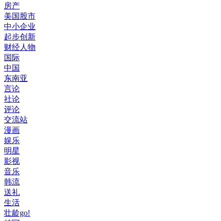
房产
美国股市
中小企业
起步创新
财经人物
国际
中国
东南亚
言论
社论
评论
交流站
漫画
娱乐
明星
影视
音乐
韩流
送礼
生活
壮龄go!