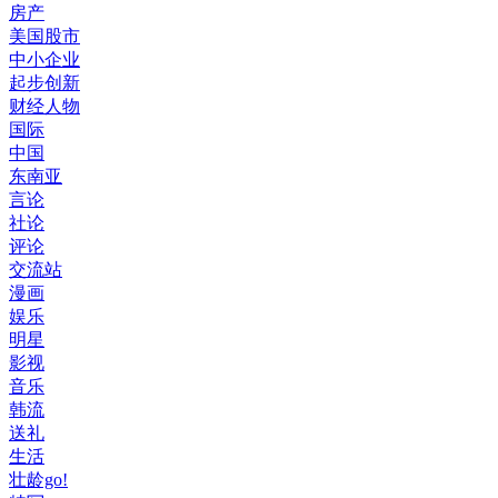
房产
美国股市
中小企业
起步创新
财经人物
国际
中国
东南亚
言论
社论
评论
交流站
漫画
娱乐
明星
影视
音乐
韩流
送礼
生活
壮龄go!