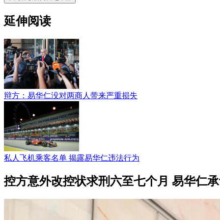
延伸阅读
辩方：易华仁没对两商人带来严重损失
私人飞机乘客名单 揭露易华仁违法行为
控方意外改控状求刑六至七个月 易华仁