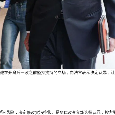
，他在开庭后一改之前坚持抗辩的立场，向法官表示决定认罪，让
讼风险，决定修改贪污控状。易华仁改变立场选择认罪，控方要