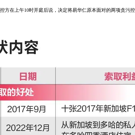
但控方在上午10时开庭后说，决定将易华仁原本面对的两项贪污控