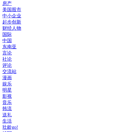
房产
美国股市
中小企业
起步创新
财经人物
国际
中国
东南亚
言论
社论
评论
交流站
漫画
娱乐
明星
影视
音乐
韩流
送礼
生活
壮龄go!