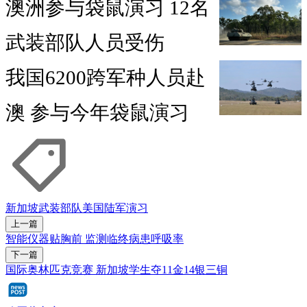
澳洲参与袋鼠演习 12名
武装部队人员受伤
我国6200跨军种人员赴
澳 参与今年袋鼠演习
新加坡武装部队
美国陆军
演习
上一篇
智能仪器贴胸前 监测临终病患呼吸率
下一篇
国际奥林匹克竞赛 新加坡学生夺11金14银三铜