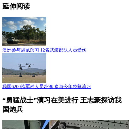
延伸阅读
澳洲参与袋鼠演习 12名武装部队人员受伤
我国6200跨军种人员赴澳 参与今年袋鼠演习
“勇猛战士”演习在美进行 王志豪探访我
国炮兵