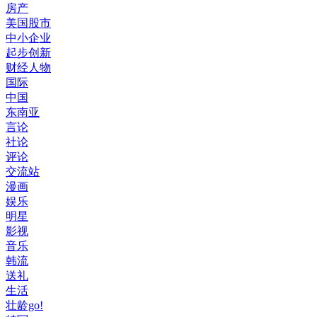
房产
美国股市
中小企业
起步创新
财经人物
国际
中国
东南亚
言论
社论
评论
交流站
漫画
娱乐
明星
影视
音乐
韩流
送礼
生活
壮龄go!