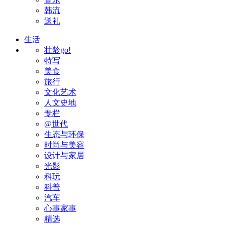
韩流
送礼
生活
壮龄go!
特写
美食
旅行
文化艺术
人文史地
专栏
@世代
生态与环保
时尚与美容
设计与家居
光影
科玩
科普
汽车
心事家事
精选