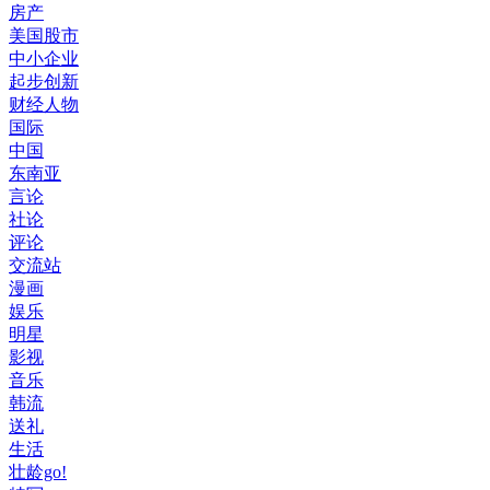
房产
美国股市
中小企业
起步创新
财经人物
国际
中国
东南亚
言论
社论
评论
交流站
漫画
娱乐
明星
影视
音乐
韩流
送礼
生活
壮龄go!