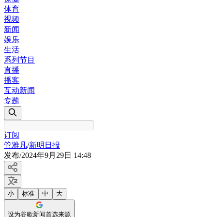
体育
视频
新闻
娱乐
生活
系列节目
直播
播客
互动新闻
专题
订阅
管雅凡
/
新明日报
发布
/
2024年9月29日 14:48
小
标准
中
大
设为谷歌新闻首选来源