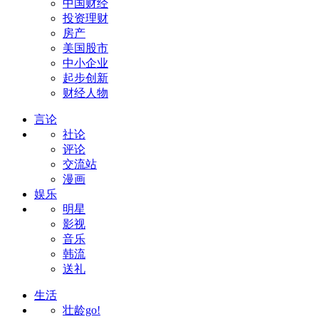
中国财经
投资理财
房产
美国股市
中小企业
起步创新
财经人物
言论
社论
评论
交流站
漫画
娱乐
明星
影视
音乐
韩流
送礼
生活
壮龄go!