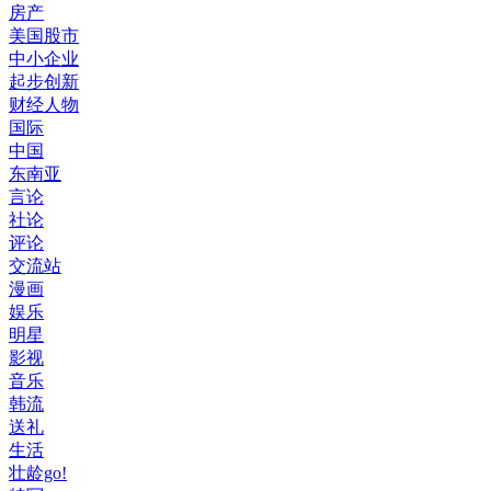
房产
美国股市
中小企业
起步创新
财经人物
国际
中国
东南亚
言论
社论
评论
交流站
漫画
娱乐
明星
影视
音乐
韩流
送礼
生活
壮龄go!