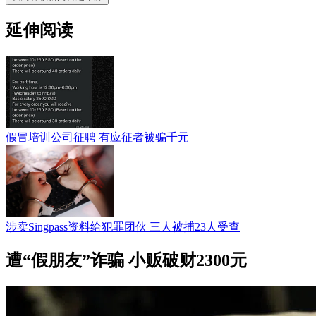
延伸阅读
假冒培训公司征聘 有应征者被骗千元
涉卖Singpass资料给犯罪团伙 三人被捕23人受查
遭“假朋友”诈骗 小贩破财2300元