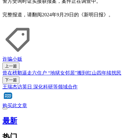
警方受询时证实接获报案，案件正在调查中。
完整报道，请翻阅2024年9月29日的《新明日报》。
诈骗
小贩
上一篇
曾在榜鹅逼走六住户 “地狱女邻居”搬到红山四年续扰民
下一篇
王瑞杰访英日 深化科研等领域合作
购买此文章
最新
热门