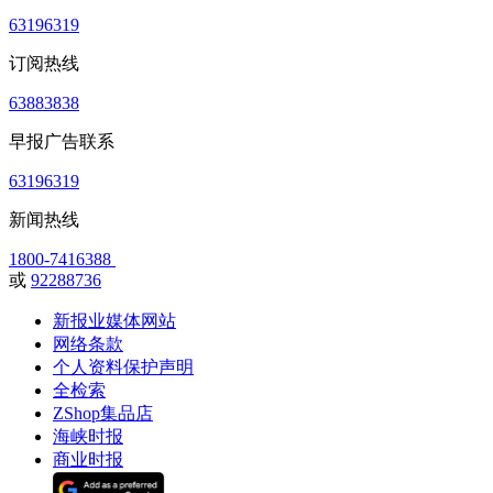
63196319
订阅热线
63883838
早报广告联系
63196319
新闻热线
1800-7416388
或
92288736
新报业媒体网站
网络条款
个人资料保护声明
全检索
ZShop集品店
海峡时报
商业时报