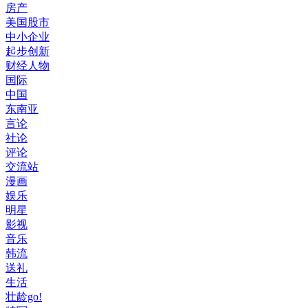
房产
美国股市
中小企业
起步创新
财经人物
国际
中国
东南亚
言论
社论
评论
交流站
漫画
娱乐
明星
影视
音乐
韩流
送礼
生活
壮龄go!