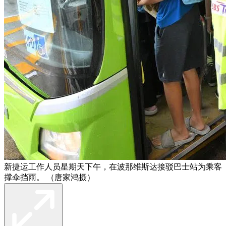
新捷运工作人员星期天下午，在波那维斯达接驳巴士站为乘客
撑伞挡雨。 （唐家鸿摄）