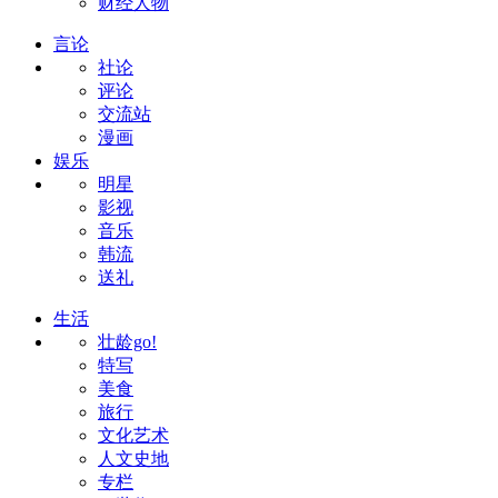
财经人物
言论
社论
评论
交流站
漫画
娱乐
明星
影视
音乐
韩流
送礼
生活
壮龄go!
特写
美食
旅行
文化艺术
人文史地
专栏