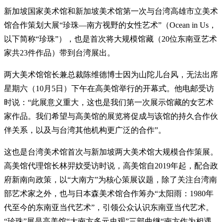
新加坡国家美术馆和新加坡美术馆第一次与台湾高雄市立美术
馆合作策划大展“珍珠—南方视野的女性艺术”（Ocean in Us，
以下简称“珍珠”），也是首次将大规模馆藏（20位东南亚艺术
家共23件作品）带到台湾展出。
两大美术馆馆长兼总裁陈维德博士因为山陀儿台风，无法出席
星期六（10月5日）下午在高美馆举行的开幕式。他电邮受访
时说：“此展意义重大，这也是我们第一次展示馆藏的女艺术
家作品。我们希望与高美馆的展览将促成与该馆的持久合作伙
伴关系，以及与台湾其他机构更广泛的合作”。
这也是台湾美术馆首次与新加坡两大美术馆大规模合作策展。
高美馆代理馆长林羿妏受访时说，高美馆自2019年起，配合政
府新南向政策，以“大南方”为核心策展议题，除了关注台湾南
部艺术家之外，也与日本森美术馆合作筹办“太阳雨：1980年
代至今的东南亚当代艺术”，引领公众认识东南亚当代艺术。
“珍珠”展是高美馆“大南方多元史观”三部曲继“南方作为相遇