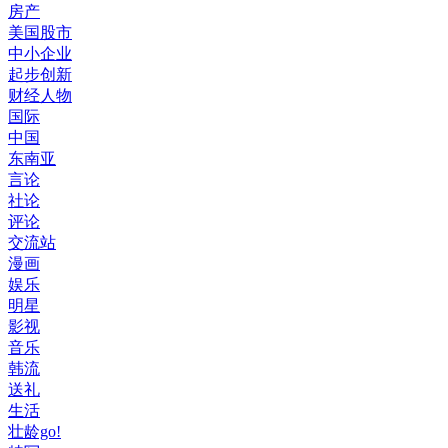
房产
美国股市
中小企业
起步创新
财经人物
国际
中国
东南亚
言论
社论
评论
交流站
漫画
娱乐
明星
影视
音乐
韩流
送礼
生活
壮龄go!