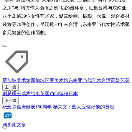
之所”与“南方作为衝撞之所”后的最终章，汇集台湾与东南亚
八个岛屿39位女性艺术家，涵盖绘画、摄影、录像、混合媒材
装置等70件创作，呈现近30年来台湾与东南亚当代女性艺术家
多元繁盛的创作面貌。
新加坡美术馆
新加坡国家美术馆
东南亚
当代艺术
台湾
高雄
艺苑
上一篇
副总理王瑞杰结束英国访问续程日本
下一篇
纪念陈嘉庚诞辰150周年 杨荣文：国人应铭记他的贡献
购买此文章