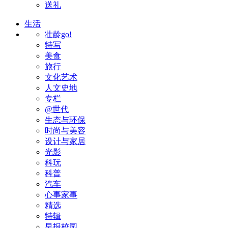
送礼
生活
壮龄go!
特写
美食
旅行
文化艺术
人文史地
专栏
@世代
生态与环保
时尚与美容
设计与家居
光影
科玩
科普
汽车
心事家事
精选
特辑
早报校园