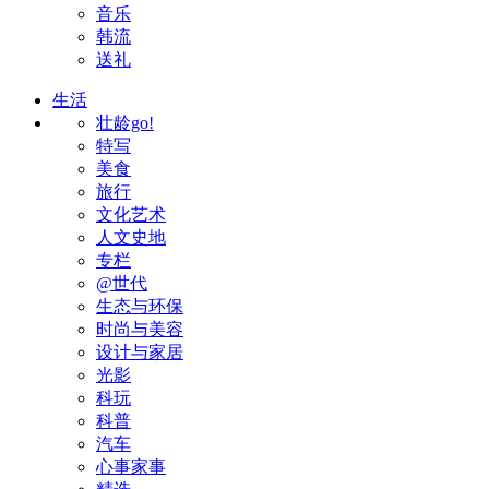
音乐
韩流
送礼
生活
壮龄go!
特写
美食
旅行
文化艺术
人文史地
专栏
@世代
生态与环保
时尚与美容
设计与家居
光影
科玩
科普
汽车
心事家事