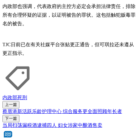
内政部也强调，代表政府的主控方必定会承担法律责任，排除
所有合理怀疑的证据，以证明被告的罪状。这包括触犯贩毒罪
名的被告。
TJC日前已在有关社媒平台张贴更正通告，但可琪拉还未遵从
更正指示。
内政部
死刑
上一篇
蔡厝港新活跃乐龄护理中心 综合服务更全面照顾年长者
下一篇
当局扫荡漏税酒逮捕四人 妇女涉家中酿酒售卖