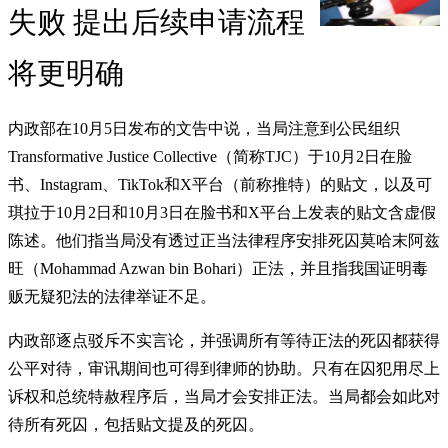
失败 提出后续申请流程
将更明确
内政部在10月5日发布的文告中说，当局注意到公民组织
Transformative Justice Collective（简称TJC）于10月2日在脸
书、Instagram、TikTok和X平台（前称推特）的贴文，以及可
琪拉于10月2日和10月3日在脸书和X平台上发表的贴文含虚假
陈述。他们指当局没有透过正当法律程序安排死囚莫哈末阿兹
旺（Mohammad Azwan bin Bohari）正法，并且指我国证明毒
贩无疑犯法的法律举证不足。
内政部逐点驳斥不实言论，并强调所有等待正法的死囚都获得
公平对待，审讯期间也可得到律师的协助。只有在囚犯用尽上
诉权和总统特赦程序后，当局才会安排正法。当局都会如此对
待所有死囚，包括贴文提及的死囚。