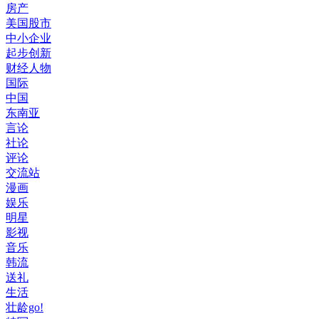
房产
美国股市
中小企业
起步创新
财经人物
国际
中国
东南亚
言论
社论
评论
交流站
漫画
娱乐
明星
影视
音乐
韩流
送礼
生活
壮龄go!