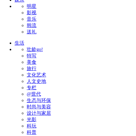
明星
影视
音乐
韩流
送礼
生活
壮龄go!
特写
美食
旅行
文化艺术
人文史地
专栏
@世代
生态与环保
时尚与美容
设计与家居
光影
科玩
科普