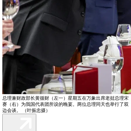
总理兼财政部长黄循财（左一）星期五在万象出席老挝总理宋
赛（右）为我国代表团所设的晚宴。两位总理同天也举行了双
边会谈。 （叶振忠摄）