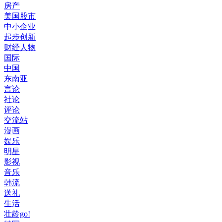
房产
美国股市
中小企业
起步创新
财经人物
国际
中国
东南亚
言论
社论
评论
交流站
漫画
娱乐
明星
影视
音乐
韩流
送礼
生活
壮龄go!