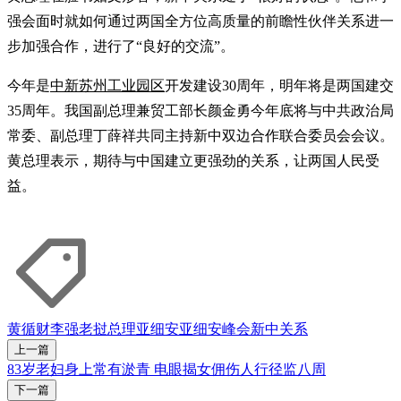
强会面时就如何通过两国全方位高质量的前瞻性伙伴关系进一
步加强合作，进行了“良好的交流”。
今年是
中新苏州工业园区
开发建设30周年，明年将是两国建交
35周年。我国副总理兼贸工部长颜金勇今年底将与中共政治局
常委、副总理丁薛祥共同主持新中双边合作联合委员会会议。
黄总理表示，期待与中国建立更强劲的关系，让两国人民受
益。
黄循财
李强
老挝
总理
亚细安
亚细安峰会
新中关系
上一篇
83岁老妇身上常有淤青 电眼揭女佣伤人行径监八周
下一篇