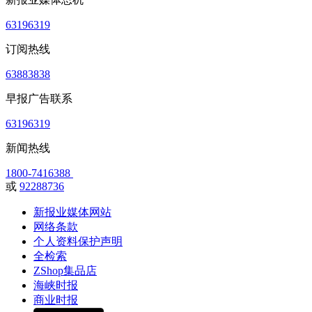
63196319
订阅热线
63883838
早报广告联系
63196319
新闻热线
1800-7416388
或
92288736
新报业媒体网站
网络条款
个人资料保护声明
全检索
ZShop集品店
海峡时报
商业时报