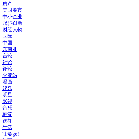
房产
美国股市
中小企业
起步创新
财经人物
国际
中国
东南亚
言论
社论
评论
交流站
漫画
娱乐
明星
影视
音乐
韩流
送礼
生活
壮龄go!