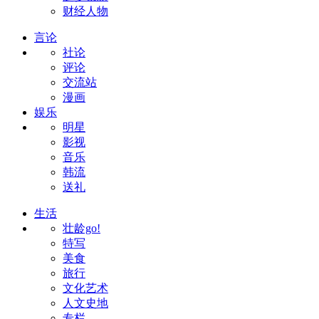
财经人物
言论
社论
评论
交流站
漫画
娱乐
明星
影视
音乐
韩流
送礼
生活
壮龄go!
特写
美食
旅行
文化艺术
人文史地
专栏