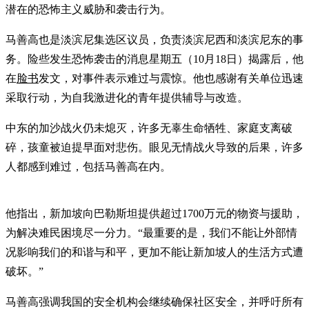
潜在的恐怖主义威胁和袭击行为。
马善高也是淡滨尼集选区议员，负责淡滨尼西和淡滨尼东的事
务。险些发生恐怖袭击的消息星期五（10月18日）揭露后，他
在
脸书
发文，对事件表示难过与震惊。他也感谢有关单位迅速
采取行动，为自我激进化的青年提供辅导与改造。
中东的加沙战火仍未熄灭，许多无辜生命牺牲、家庭支离破
碎，孩童被迫提早面对悲伤。眼见无情战火导致的后果，许多
人都感到难过，包括马善高在内。
他指出，新加坡向巴勒斯坦提供超过1700万元的物资与援助，
为解决难民困境尽一分力。“最重要的是，我们不能让外部情
况影响我们的和谐与和平，更加不能让新加坡人的生活方式遭
破坏。”
马善高强调我国的安全机构会继续确保社区安全，并呼吁所有