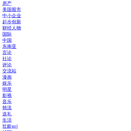
房产
美国股市
中小企业
起步创新
财经人物
国际
中国
东南亚
言论
社论
评论
交流站
漫画
娱乐
明星
影视
音乐
韩流
送礼
生活
壮龄go!