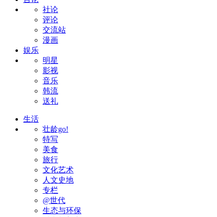
社论
评论
交流站
漫画
娱乐
明星
影视
音乐
韩流
送礼
生活
壮龄go!
特写
美食
旅行
文化艺术
人文史地
专栏
@世代
生态与环保