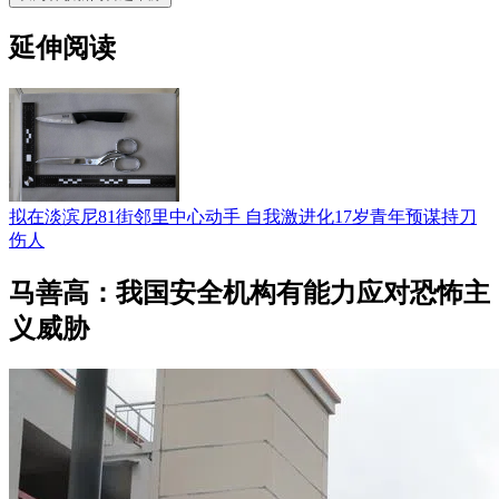
延伸阅读
拟在淡滨尼81街邻里中心动手 自我激进化17岁青年预谋持刀
伤人
马善高：我国安全机构有能力应对恐怖主
义威胁