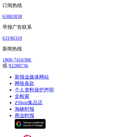
订阅热线
63883838
早报广告联系
63196319
新闻热线
1800-7416388
或
92288736
新报业媒体网站
网络条款
个人资料保护声明
全检索
ZShop集品店
海峡时报
商业时报