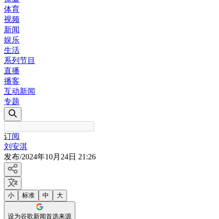
体育
视频
新闻
娱乐
生活
系列节目
直播
播客
互动新闻
专题
订阅
刘安淇
发布
/
2024年10月24日 21:26
小
标准
中
大
设为谷歌新闻首选来源