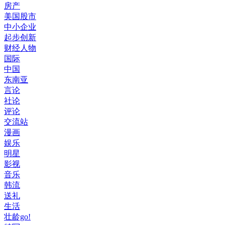
房产
美国股市
中小企业
起步创新
财经人物
国际
中国
东南亚
言论
社论
评论
交流站
漫画
娱乐
明星
影视
音乐
韩流
送礼
生活
壮龄go!