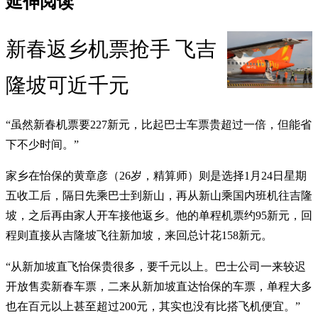
延伸阅读
新春返乡机票抢手 飞吉
隆坡可近千元
“虽然新春机票要227新元，比起巴士车票贵超过一倍，但能省
下不少时间。”
家乡在怡保的黄章彦（26岁，精算师）则是选择1月24日星期
五收工后，隔日先乘巴士到新山，再从新山乘国内班机往吉隆
坡，之后再由家人开车接他返乡。他的单程机票约95新元，回
程则直接从吉隆坡飞往新加坡，来回总计花158新元。
“从新加坡直飞怡保贵很多，要千元以上。巴士公司一来较迟
开放售卖新春车票，二来从新加坡直达怡保的车票，单程大多
也在百元以上甚至超过200元，其实也没有比搭飞机便宜。”