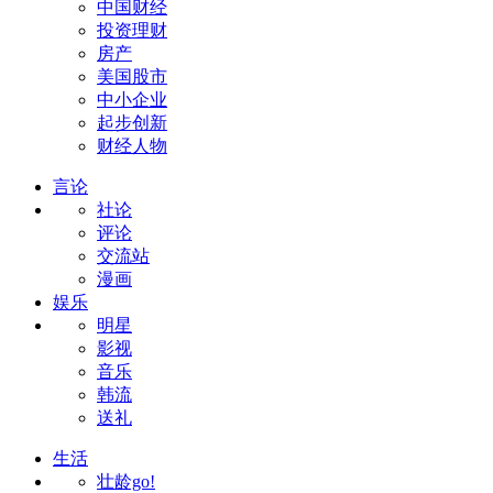
中国财经
投资理财
房产
美国股市
中小企业
起步创新
财经人物
言论
社论
评论
交流站
漫画
娱乐
明星
影视
音乐
韩流
送礼
生活
壮龄go!