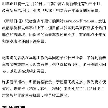
明年正月初一是1月29日，目前距离农历新年还有约三个月。
多家新马跨境巴士业者已从10月初陆续开卖新春期间车票。
《新明日报》记者查询车票订购网站EasyBook和redBus，发现
虽然票价和去年不相上下，但目前从我国到马来西亚多个热门
地点如吉隆坡、怡保等的新春车票还剩不少，有的地点小年夜
和除夕班次还剩下许多票。
记者询问多名在本地工作的马国游子和长巴业者，了解到新春
车票慢热或跟三大因素有关，包括选择搭飞机、避开高峰期回
乡，以及还在观望未买票。
许多游子指出，即便价格较贵，宁愿搭飞机返乡，因为更方便
省时。陈景惟（25岁，软件工程师）本周刚买了1月25日飞往
吉隆坡的亚航单程机票，提早收工返乡。