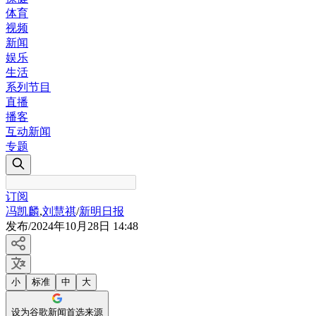
体育
视频
新闻
娱乐
生活
系列节目
直播
播客
互动新闻
专题
订阅
冯凯麟
,
刘慧祺
/
新明日报
发布
/
2024年10月28日 14:48
小
标准
中
大
设为谷歌新闻首选来源