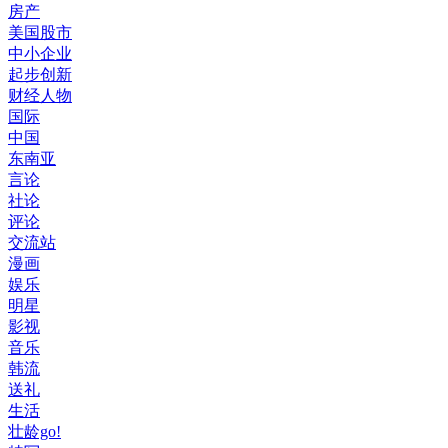
房产
美国股市
中小企业
起步创新
财经人物
国际
中国
东南亚
言论
社论
评论
交流站
漫画
娱乐
明星
影视
音乐
韩流
送礼
生活
壮龄go!