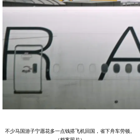
不少马国游子宁愿花多一点钱搭飞机回国，省下舟车劳顿。
（档案照片）