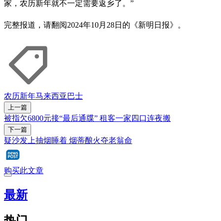
家，农历新年就不一定需要返乡了。”
完整报道，请翻阅2024年10月28日的《新明日报》。
农历新年
马来西亚
巴士
上一篇
被指欠6800元接“最后通牒” 租客一家四口连夜搬
下一篇
疑沙发上抽烟睡着 烟蒂酿火夺老翁命
购买此文章
最新
热门