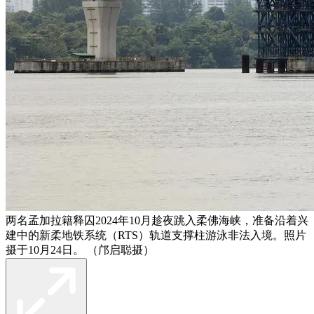
两名孟加拉籍释囚2024年10月趁夜跳入柔佛海峡，准备沿着兴
建中的新柔地铁系统（RTS）轨道支撑柱游泳非法入境。照片
摄于10月24日。 （邝启聪摄）