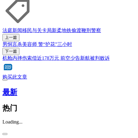
法庭新闻
移民与关卡局
新柔地铁
偷渡
鞭刑
警察
上一篇
男恫言杀美容师 警“护花”三小时
下一篇
机舱内摔伤索偿近178万元 前空少告新航被判败诉
购买此文章
最新
热门
Loading...