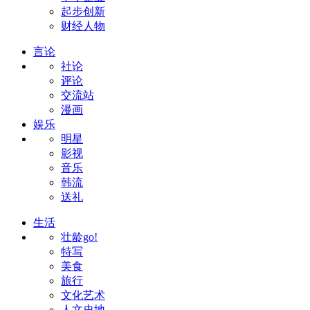
起步创新
财经人物
言论
社论
评论
交流站
漫画
娱乐
明星
影视
音乐
韩流
送礼
生活
壮龄go!
特写
美食
旅行
文化艺术
人文史地