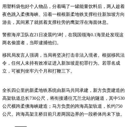
用塑料袋包好个人物品，分着喝了一罐能量饮料后，两人趁着
夜色跳入柔佛海峡、沿着一根根新柔地铁支撑柱往新加坡方向
游去，其间累了就抓着支撑柱旁的鹰架浮在海面休息。
警察海岸卫队在21日凌晨约5时，在我国领海0.1海里处发现这
两名偷渡者，当即逮捕他们。
移民局发言人强调，当局将坚决打击非法入境者。根据移民法
令，任何人未持有效准证进入新加坡是犯罪行为。若罪名成
立，可被判坐牢六个月和打鞭三下。
全长四公里的新柔地铁系统由新马共同承建，新方负责建造的
高架轨道总长730公尺，将衔接通往兀兰北站的隧道，其中530
公尺横跨柔佛海峡建造；马方负责的跨海高架轨道，长约750
公尺。跨海高架主桥目前只差两国边界的一段桥体尚未下放。