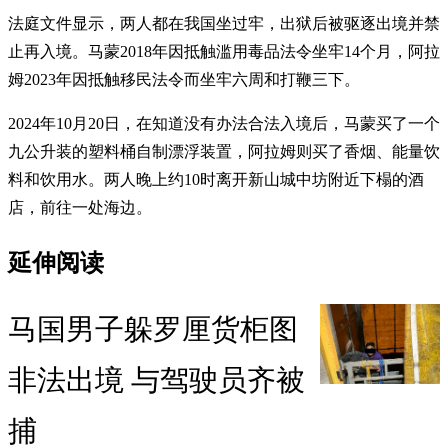
法庭文件显示，两人都在我国坐过牢，出狱后被驱逐出境并禁
止再入境。马蒙2018年因抵触滥用毒品法令坐牢14个月，阿拉
姆2023年因抵触移民法令而坐牢六周和打鞭三下。
2024年10月20日，在知道没有办法合法入境后，马蒙买了一个
九公升装的塑料桶自制漂浮装置，阿拉姆则买了香烟、能量饮
料和饮用水。两人晚上约10时离开新山城中坊附近下榻的酒
店，前往一处海边。
延伸阅读
马国男子躲罗厘货柜图
非法出境 与驾驶员齐被
捕