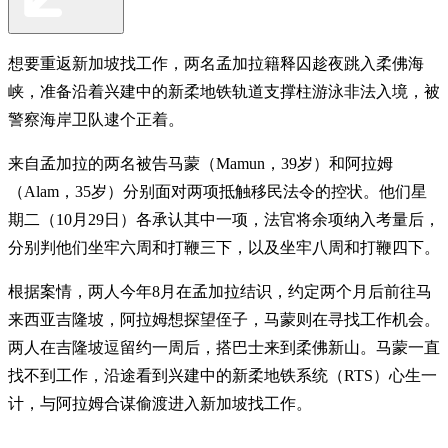
想要重返新加坡找工作，两名孟加拉籍释囚趁夜跳入柔佛海
峡，准备沿着兴建中的新柔地铁轨道支撑柱游泳非法入境，被
警察海岸卫队逮个正着。
来自孟加拉的两名被告马蒙（Mamun，39岁）和阿拉姆
（Alam，35岁）分别面对两项抵触移民法令的控状。他们星
期二（10月29日）各承认其中一项，法官将余项纳入考量后，
分别判他们坐牢六周和打鞭三下，以及坐牢八周和打鞭四下。
根据案情，两人今年8月在孟加拉结识，约定两个月后前往马
来西亚吉隆坡，阿拉姆想探望侄子，马蒙则在寻找工作机会。
两人在吉隆坡逗留约一周后，搭巴士来到柔佛新山。马蒙一直
找不到工作，沿途看到兴建中的新柔地铁系统（RTS）心生一
计，与阿拉姆合谋偷渡进入新加坡找工作。