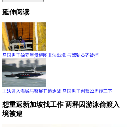
延伸阅读
马国男子躲罗厘货柜图非法出境 与驾驶员齐被捕
非法进入海域与警展开追逐战 马国男子判监22周鞭三下
想重返新加坡找工作 两释囚游泳偷渡入
境被逮