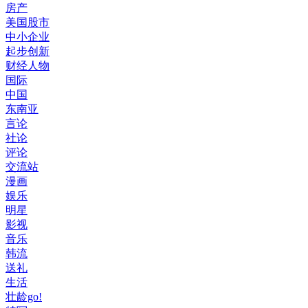
房产
美国股市
中小企业
起步创新
财经人物
国际
中国
东南亚
言论
社论
评论
交流站
漫画
娱乐
明星
影视
音乐
韩流
送礼
生活
壮龄go!