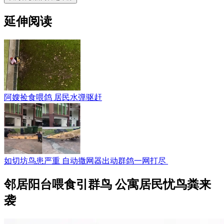
延伸阅读
阿嫂捡食喂鸽 居民水弹驱赶
如切坊鸟患严重 自动撒网器出动群鸽一网打尽
邻居阳台喂食引群鸟 公寓居民忧鸟粪来
袭