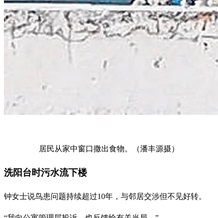
居民从家中窗口撒出食物。（潘丰源摄）
洗阳台时污水流下楼
钟女士说鸟患问题持续超过10年，与邻居交涉但不见好转。
“我向公寓管理层投诉，也反馈给有关当局。”