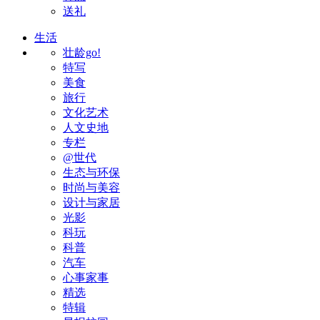
送礼
生活
壮龄go!
特写
美食
旅行
文化艺术
人文史地
专栏
@世代
生态与环保
时尚与美容
设计与家居
光影
科玩
科普
汽车
心事家事
精选
特辑