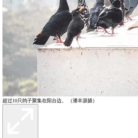
超过10只鸽子聚集在阳台边。 （潘丰源摄）