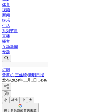
体育
视频
新闻
娱乐
生活
系列节目
直播
播客
互动新闻
专题
订阅
曾薪机
,
王丝绮
/
新明日报
发布
/
2024年11月1日 14:46
小
标准
中
大
设为谷歌新闻首选来源