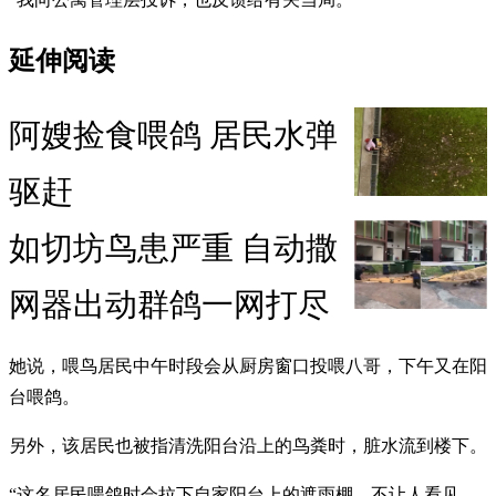
延伸阅读
阿嫂捡食喂鸽 居民水弹
驱赶
如切坊鸟患严重 自动撒
网器出动群鸽一网打尽
她说，喂鸟居民中午时段会从厨房窗口投喂八哥，下午又在阳
台喂鸽。
另外，该居民也被指清洗阳台沿上的鸟粪时，脏水流到楼下。
“这名居民喂鸽时会拉下自家阳台上的遮雨棚，不让人看见，