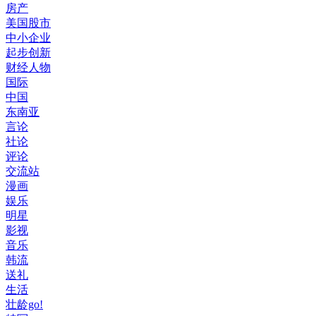
房产
美国股市
中小企业
起步创新
财经人物
国际
中国
东南亚
言论
社论
评论
交流站
漫画
娱乐
明星
影视
音乐
韩流
送礼
生活
壮龄go!