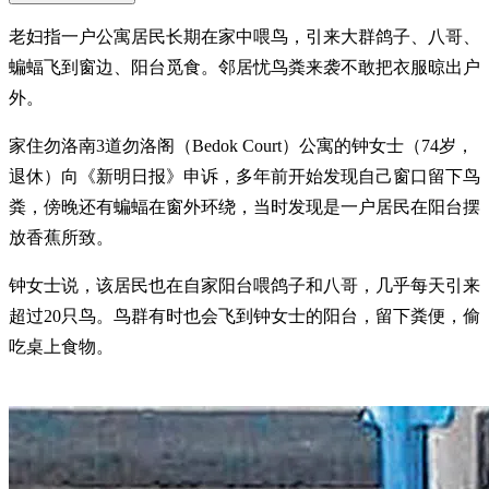
老妇指一户公寓居民长期在家中喂鸟，引来大群鸽子、八哥、
蝙蝠飞到窗边、阳台觅食。邻居忧鸟粪来袭不敢把衣服晾出户
外。
家住勿洛南3道勿洛阁（Bedok Court）公寓的钟女士（74岁，
退休）向《新明日报》申诉，多年前开始发现自己窗口留下鸟
粪，傍晚还有蝙蝠在窗外环绕，当时发现是一户居民在阳台摆
放香蕉所致。
钟女士说，该居民也在自家阳台喂鸽子和八哥，几乎每天引来
超过20只鸟。鸟群有时也会飞到钟女士的阳台，留下粪便，偷
吃桌上食物。