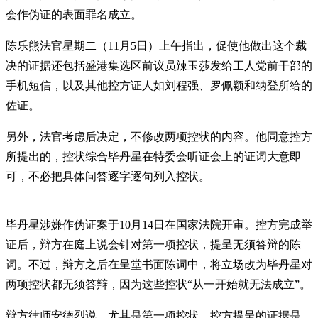
会作伪证的表面罪名成立。
陈乐熊法官星期二（11月5日）上午指出，促使他做出这个裁
决的证据还包括盛港集选区前议员辣玉莎发给工人党前干部的
手机短信，以及其他控方证人如刘程强、罗佩颖和纳登所给的
佐证。
另外，法官考虑后决定，不修改两项控状的内容。他同意控方
所提出的，控状综合毕丹星在特委会听证会上的证词大意即
可，不必把具体问答逐字逐句列入控状。
毕丹星涉嫌作伪证案于10月14日在国家法院开审。控方完成举
证后，辩方在庭上说会针对第一项控状，提呈无须答辩的陈
词。不过，辩方之后在呈堂书面陈词中，将立场改为毕丹星对
两项控状都无须答辩，因为这些控状“从一开始就无法成立”。
辩方律师安德烈说，尤其是第一项控状，控方提呈的证据是