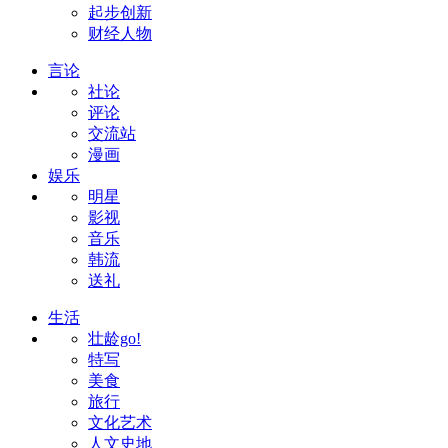
起步创新
财经人物
言论
社论
评论
交流站
漫画
娱乐
明星
影视
音乐
韩流
送礼
生活
壮龄go!
特写
美食
旅行
文化艺术
人文史地