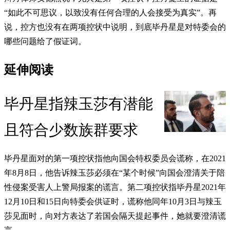
“如此不可思议，以致没有任何合理的人会接受为真实”。再
说，控方也没有在两项控状中说明，到底毕丹星是对特委会的
哪些问题给了假证词。
延伸阅读
毕丹星指辣玉莎有潜能
且符合少数族群要求
毕丹星面对的第一项控状指他向国会特权委员会谎称，在2021
年8月8日，他告诉辣玉莎必须在“某个时候”向国会澄清关于陪
性侵案受害人上警局报案的谎言。第二项控状指毕丹星2021年
12月10日和15日向特委会供证时，谎称他同年10月3日与辣玉
莎见面时，向对方表达了若国会隔天提起事件，她就要澄清谎