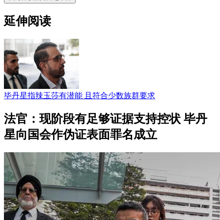
延伸阅读
毕丹星指辣玉莎有潜能 且符合少数族群要求
法官：现阶段有足够证据支持控状 毕丹
星向国会作伪证表面罪名成立