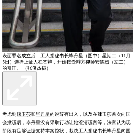
表面罪名成立后，工人党秘书长毕丹星（图中）星期二（11月
5日）选择上证人栏答辩，开始接受辩方律师安德烈（左二）
的引证。 （张俊杰摄）
考虑到
辣玉莎
和
毕丹星
的说辞有出入，以及在辣玉莎首次向国
会撒谎后，毕丹星没有采取行动让她澄清谎言等，法官认为现
阶段有足够证据支持本案控状，裁决工人党秘书长毕丹星向国