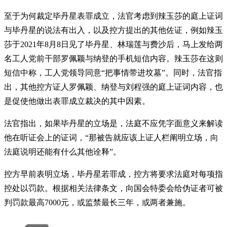
至于为何裁定毕丹星表罪成立，法官考虑到辣玉莎的庭上证词
与毕丹星的说法有出入，以及控方提出的其他佐证，例如辣玉
莎于2021年8月8日见了毕丹星、林瑞莲与费沙后，马上发给两
名工人党前干部罗佩颖与纳登的手机短信内容。辣玉莎在这则
短信中称，工人党领导同意“把事情带进坟墓”。同时，法官指
出，其他控方证人罗佩颖、纳登与刘程强的庭上证词内容，也
是促使他做出表罪成立裁决的其中因素。
法官指出，如果毕丹星的立场是，法庭不应凭字面意义来解读
他在听证会上的证词，“那被告就应该上证人栏阐明立场，向
法庭说明还能有什么其他诠释”。
控方早前表明立场，毕丹星若罪成，控方将要求法庭对每项指
控处以罚款。根据相关法律条文，向国会特委会给伪证者可被
判罚款最高7000元，或监禁最长三年，或两者兼施。