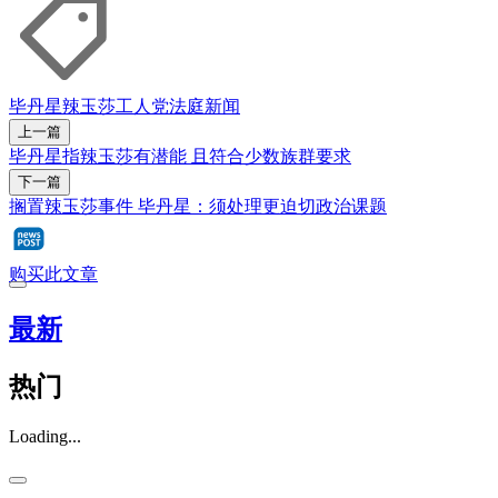
毕丹星
辣玉莎
工人党
法庭新闻
上一篇
毕丹星指辣玉莎有潜能 且符合少数族群要求
下一篇
搁置辣玉莎事件 毕丹星：须处理更迫切政治课题
购买此文章
最新
热门
Loading...