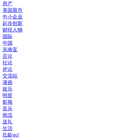
房产
美国股市
中小企业
起步创新
财经人物
国际
中国
东南亚
言论
社论
评论
交流站
漫画
娱乐
明星
影视
音乐
韩流
送礼
生活
壮龄go!