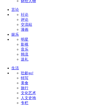
财经人物
言论
社论
评论
交流站
漫画
娱乐
明星
影视
音乐
韩流
送礼
生活
壮龄go!
特写
美食
旅行
文化艺术
人文史地
专栏