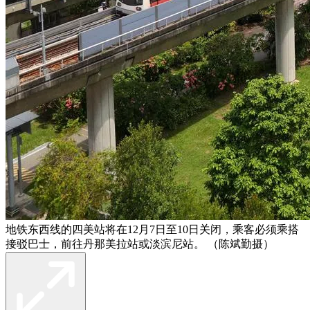
地铁东西线的四美站将在12月7日至10日关闭，乘客必须乘搭
接驳巴士，前往丹那美拉站或淡滨尼站。 （陈斌勤摄）