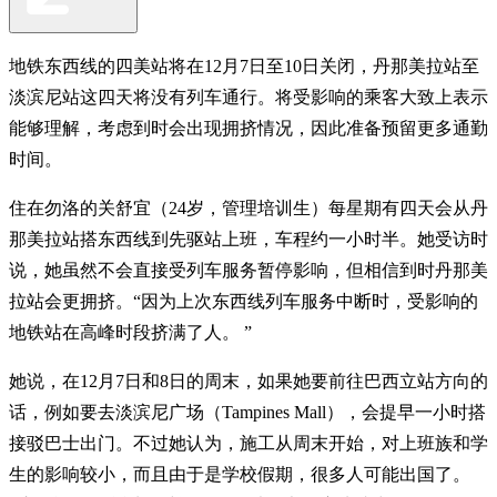
地铁东西线的四美站将在12月7日至10日关闭，丹那美拉站至
淡滨尼站这四天将没有列车通行。将受影响的乘客大致上表示
能够理解，考虑到时会出现拥挤情况，因此准备预留更多通勤
时间。
住在勿洛的关舒宜（24岁，管理培训生）每星期有四天会从丹
那美拉站搭东西线到先驱站上班，车程约一小时半。她受访时
说，她虽然不会直接受列车服务暂停影响，但相信到时丹那美
拉站会更拥挤。“因为上次东西线列车服务中断时，受影响的
地铁站在高峰时段挤满了人。 ”
她说，在12月7日和8日的周末，如果她要前往巴西立站方向的
话，例如要去淡滨尼广场（Tampines Mall），会提早一小时搭
接驳巴士出门。不过她认为，施工从周末开始，对上班族和学
生的影响较小，而且由于是学校假期，很多人可能出国了。