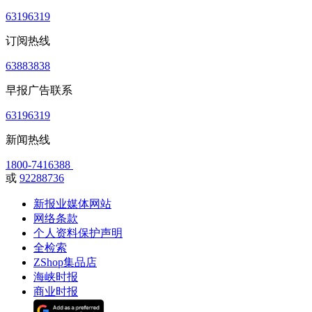
63196319
订阅热线
63883838
早报广告联系
63196319
新闻热线
1800-7416388
或
92288736
新报业媒体网站
网络条款
个人资料保护声明
全检索
ZShop集品店
海峡时报
商业时报