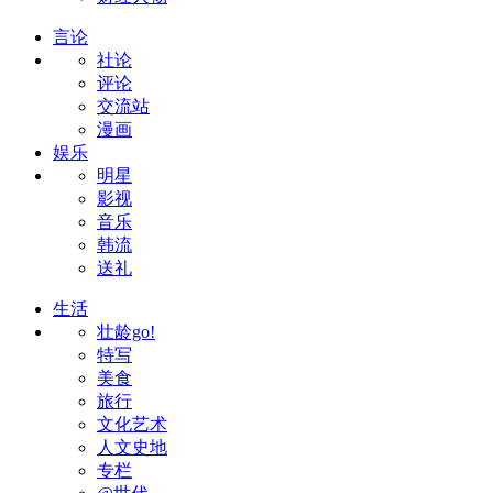
言论
社论
评论
交流站
漫画
娱乐
明星
影视
音乐
韩流
送礼
生活
壮龄go!
特写
美食
旅行
文化艺术
人文史地
专栏