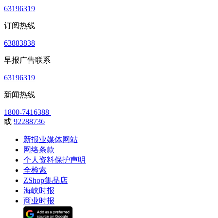
63196319
订阅热线
63883838
早报广告联系
63196319
新闻热线
1800-7416388
或
92288736
新报业媒体网站
网络条款
个人资料保护声明
全检索
ZShop集品店
海峡时报
商业时报