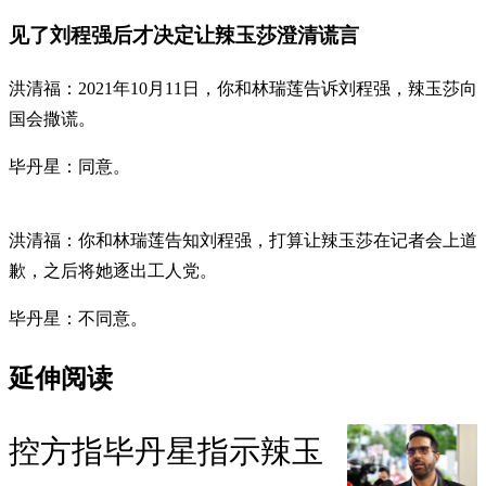
见了刘程强后才决定让辣玉莎澄清谎言
洪清福：2021年10月11日，你和林瑞莲告诉刘程强，辣玉莎向
国会撒谎。
毕丹星：同意。
洪清福：你和林瑞莲告知刘程强，打算让辣玉莎在记者会上道
歉，之后将她逐出工人党。
毕丹星：不同意。
延伸阅读
控方指毕丹星指示辣玉