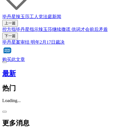
毕丹星
辣玉莎
工人党
法庭新闻
上一篇
控方指毕丹星指示辣玉莎继续撒谎 供词才会前后矛盾
下一篇
毕丹星案审结 明年2月17日裁决
购买此文章
最新
热门
Loading...
更多消息