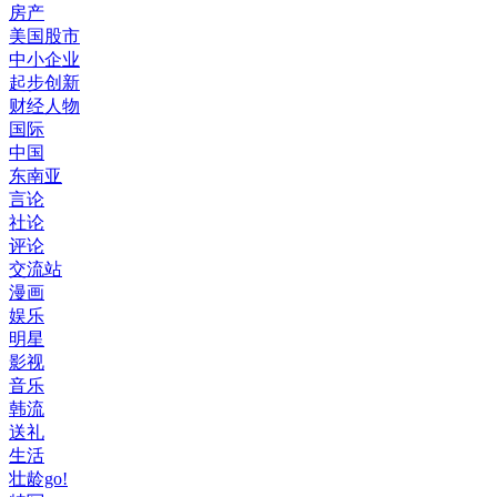
房产
美国股市
中小企业
起步创新
财经人物
国际
中国
东南亚
言论
社论
评论
交流站
漫画
娱乐
明星
影视
音乐
韩流
送礼
生活
壮龄go!