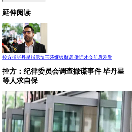
延伸阅读
控方指毕丹星指示辣玉莎继续撒谎 供词才会前后矛盾
控方：纪律委员会调查撒谎事件 毕丹星
等人求自保