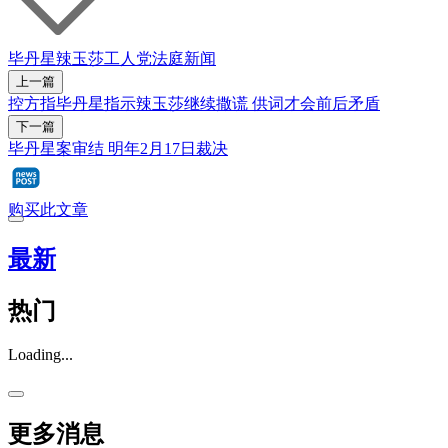
毕丹星
辣玉莎
工人党
法庭新闻
上一篇
控方指毕丹星指示辣玉莎继续撒谎 供词才会前后矛盾
下一篇
毕丹星案审结 明年2月17日裁决
购买此文章
最新
热门
Loading...
更多消息