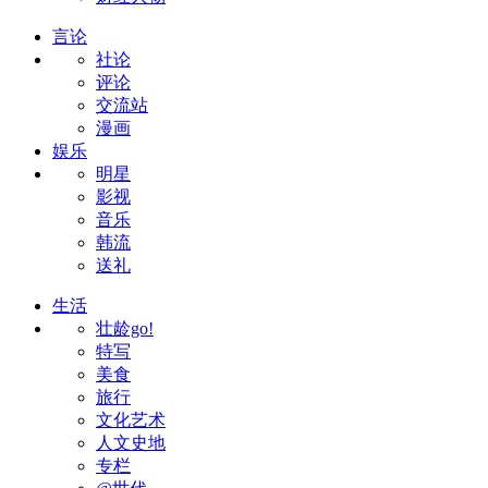
言论
社论
评论
交流站
漫画
娱乐
明星
影视
音乐
韩流
送礼
生活
壮龄go!
特写
美食
旅行
文化艺术
人文史地
专栏