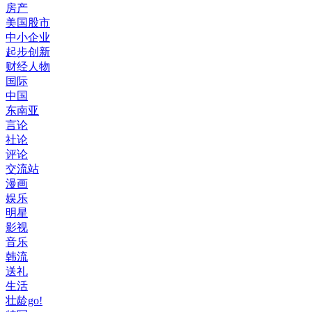
房产
美国股市
中小企业
起步创新
财经人物
国际
中国
东南亚
言论
社论
评论
交流站
漫画
娱乐
明星
影视
音乐
韩流
送礼
生活
壮龄go!