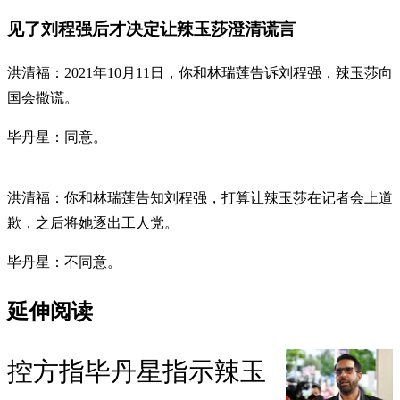
见了刘程强后才决定让辣玉莎澄清谎言
洪清福：2021年10月11日，你和林瑞莲告诉刘程强，辣玉莎向
国会撒谎。
毕丹星：同意。
洪清福：你和林瑞莲告知刘程强，打算让辣玉莎在记者会上道
歉，之后将她逐出工人党。
毕丹星：不同意。
延伸阅读
控方指毕丹星指示辣玉