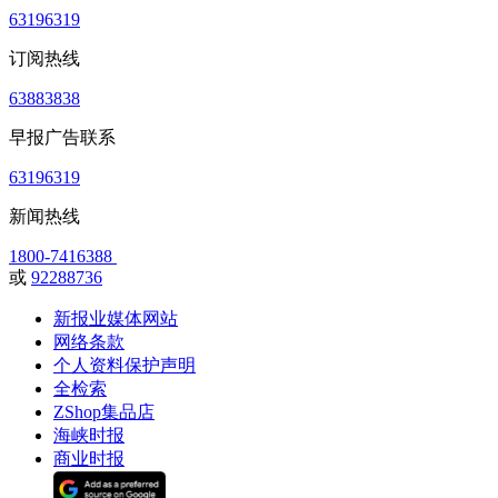
63196319
订阅热线
63883838
早报广告联系
63196319
新闻热线
1800-7416388
或
92288736
新报业媒体网站
网络条款
个人资料保护声明
全检索
ZShop集品店
海峡时报
商业时报