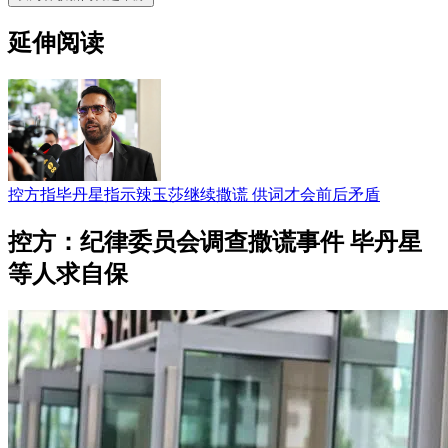
延伸阅读
控方指毕丹星指示辣玉莎继续撒谎 供词才会前后矛盾
控方：纪律委员会调查撒谎事件 毕丹星
等人求自保