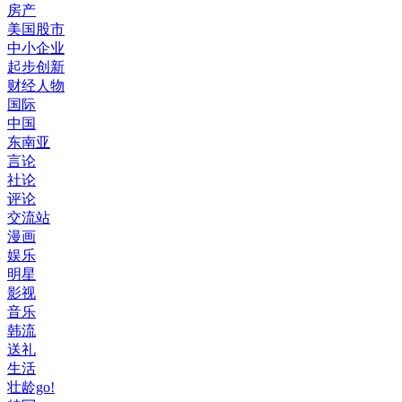
房产
美国股市
中小企业
起步创新
财经人物
国际
中国
东南亚
言论
社论
评论
交流站
漫画
娱乐
明星
影视
音乐
韩流
送礼
生活
壮龄go!