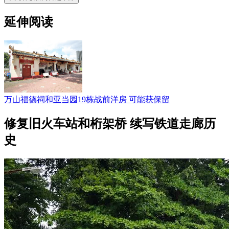
延伸阅读
万山福德祠和亚当园19栋战前洋房 可能获保留
修复旧火车站和桁架桥 续写铁道走廊历
史