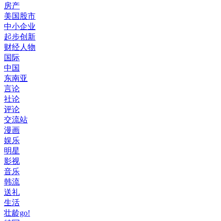
房产
美国股市
中小企业
起步创新
财经人物
国际
中国
东南亚
言论
社论
评论
交流站
漫画
娱乐
明星
影视
音乐
韩流
送礼
生活
壮龄go!