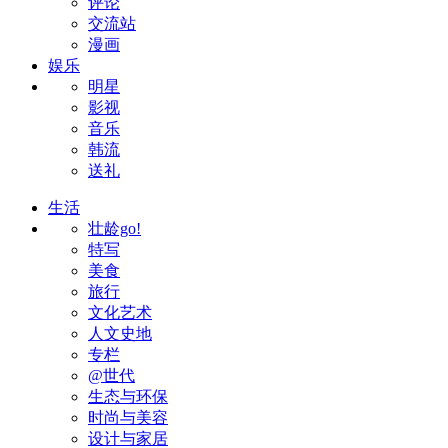
评论
交流站
漫画
娱乐
明星
影视
音乐
韩流
送礼
生活
壮龄go!
特写
美食
旅行
文化艺术
人文史地
专栏
@世代
生态与环保
时尚与美容
设计与家居