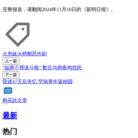
完整报道，请翻阅2024年11月10日的《新明日报》。
火患
纵火
榜鹅
恶作剧
上一篇
“如两个帮派斗殴” 数百乌鸦夜鸣扰民
下一篇
昏迷47天后失忆 罕病青年返校园
购买此文章
最新
热门