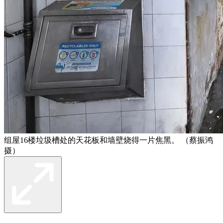
组屋16楼垃圾槽处的天花板和墙壁烧得一片焦黑。 （蔡振鸿
摄）