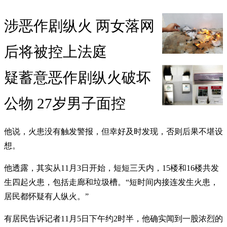
涉恶作剧纵火 两女落网
后将被控上法庭
疑蓄意恶作剧纵火破坏
公物 27岁男子面控
他说，火患没有触发警报，但幸好及时发现，否则后果不堪设
想。
他透露，其实从11月3日开始，短短三天内，15楼和16楼共发
生四起火患，包括走廊和垃圾槽。“短时间内接连发生火患，
居民都怀疑有人纵火。”
有居民告诉记者11月5日下午约2时半，他确实闻到一股浓烈的