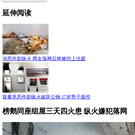
延伸阅读
涉恶作剧纵火 两女落网后将被控上法庭
疑蓄意恶作剧纵火破坏公物 27岁男子面控
榜鹅同座组屋三天四火患 纵火嫌犯落网