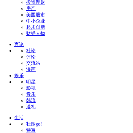
投资理财
房产
美国股市
中小企业
起步创新
财经人物
言论
社论
评论
交流站
漫画
娱乐
明星
影视
音乐
韩流
送礼
生活
壮龄go!
特写