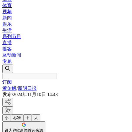
体育
视频
新闻
娱乐
生活
系列节目
直播
播客
互动新闻
专题
订阅
黄佑解
/
新明日报
发布
/
2024年11月10日 14:43
小
标准
中
大
设为谷歌新闻首选来源