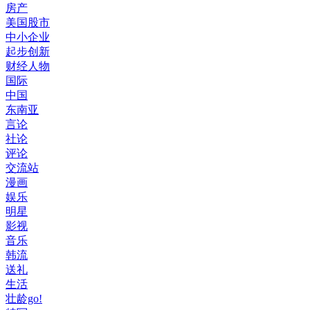
房产
美国股市
中小企业
起步创新
财经人物
国际
中国
东南亚
言论
社论
评论
交流站
漫画
娱乐
明星
影视
音乐
韩流
送礼
生活
壮龄go!