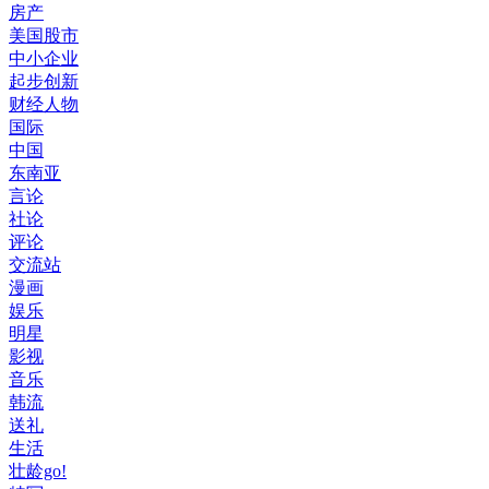
房产
美国股市
中小企业
起步创新
财经人物
国际
中国
东南亚
言论
社论
评论
交流站
漫画
娱乐
明星
影视
音乐
韩流
送礼
生活
壮龄go!