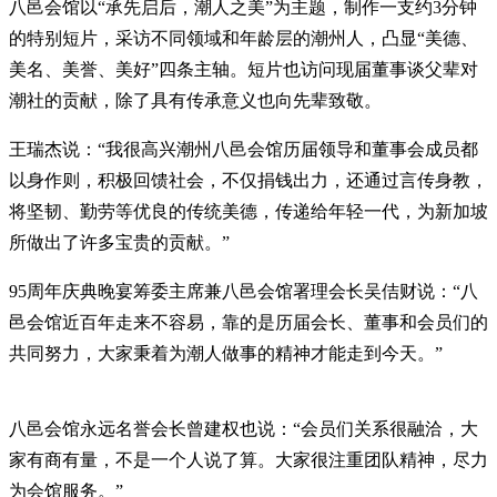
八邑会馆以“承先启后，潮人之美”为主题，制作一支约3分钟
的特别短片，采访不同领域和年龄层的潮州人，凸显“美德、
美名、美誉、美好”四条主轴。短片也访问现届董事谈父辈对
潮社的贡献，除了具有传承意义也向先辈致敬。
王瑞杰说：“我很高兴潮州八邑会馆历届领导和董事会成员都
以身作则，积极回馈社会，不仅捐钱出力，还通过言传身教，
将坚韧、勤劳等优良的传统美德，传递给年轻一代，为新加坡
所做出了许多宝贵的贡献。”
95周年庆典晚宴筹委主席兼八邑会馆署理会长吴佶财说：“八
邑会馆近百年走来不容易，靠的是历届会长、董事和会员们的
共同努力，大家秉着为潮人做事的精神才能走到今天。”
八邑会馆永远名誉会长曾建权也说：“会员们关系很融洽，大
家有商有量，不是一个人说了算。大家很注重团队精神，尽力
为会馆服务。”