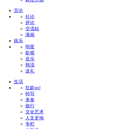
言论
社论
评论
交流站
漫画
娱乐
明星
影视
音乐
韩流
送礼
生活
壮龄go!
特写
美食
旅行
文化艺术
人文史地
专栏