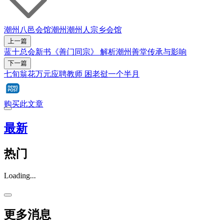
潮州八邑会馆
潮州
潮州人
宗乡会馆
上一篇
蓝十总会新书《善门同宗》 解析潮州善堂传承与影响
下一篇
七旬翁花万元应聘教师 困老挝一个半月
购买此文章
最新
热门
Loading...
更多消息