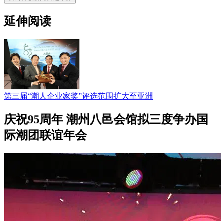
延伸阅读
第三届“潮人企业家奖”评选范围扩大至亚洲
庆祝95周年 潮州八邑会馆拟三度争办国
际潮团联谊年会