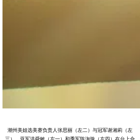
潮州美姐选美赛负责人张思丽（左二）与冠军谢湘莉（左
三）、亚军洪舜敏（左一）和季军陈泇璇（左四）在台上合