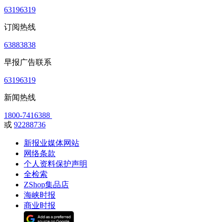
63196319
订阅热线
63883838
早报广告联系
63196319
新闻热线
1800-7416388
或
92288736
新报业媒体网站
网络条款
个人资料保护声明
全检索
ZShop集品店
海峡时报
商业时报