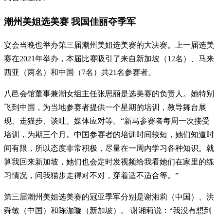
潮州美姐选美赛 我国佳丽夺季军
宴会当晚也举办第三届潮州美姐选美赛的大决赛。上一届选美
赛在2021年举办，本届比赛吸引了来自新加坡（12名）、马来
西亚（两名）和中国（7名）共21名参赛者。
八邑会馆董事兼潮女组主任张思丽是选美赛的负责人。她特别
飞到中国，为当地参赛者提供一个星期的培训，教导舞台展
现、走猫步、谈吐、媒体应对等。“新马参赛者每周一次接受
培训，为期三个月。中国参赛者的培训时间较短，她们知道时
间有限，所以态度非常积极，尽量在一周内学习各种知识。就
算我回来新加坡，她们也会定时发视频给我看她们在家里的练
习情况，问我猫步走得对不对，穿着适不适合等。”
第三届潮州美姐选美赛的冠亚季军分别是谢湘莉（中国）、洪
舜敏（中国）和陈泇璇（新加坡）。 谢湘莉说：“我没有想到