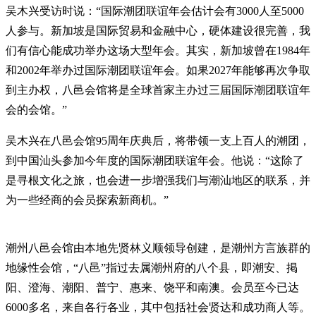
吴木兴受访时说：“国际潮团联谊年会估计会有3000人至5000
人参与。新加坡是国际贸易和金融中心，硬体建设很完善，我
们有信心能成功举办这场大型年会。其实，新加坡曾在1984年
和2002年举办过国际潮团联谊年会。如果2027年能够再次争取
到主办权，八邑会馆将是全球首家主办过三届国际潮团联谊年
会的会馆。”
吴木兴在八邑会馆95周年庆典后，将带领一支上百人的潮团，
到中国汕头参加今年度的国际潮团联谊年会。他说：“这除了
是寻根文化之旅，也会进一步增强我们与潮汕地区的联系，并
为一些经商的会员探索新商机。”
潮州八邑会馆由本地先贤林义顺领导创建，是潮州方言族群的
地缘性会馆，“八邑”指过去属潮州府的八个县，即潮安、掲
阳、澄海、潮阳、普宁、惠来、饶平和南澳。会员至今已达
6000多名，来自各行各业，其中包括社会贤达和成功商人等。