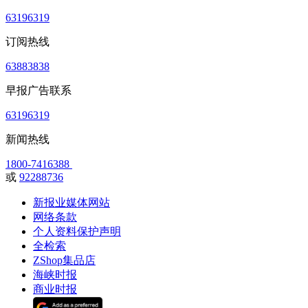
63196319
订阅热线
63883838
早报广告联系
63196319
新闻热线
1800-7416388
或
92288736
新报业媒体网站
网络条款
个人资料保护声明
全检索
ZShop集品店
海峡时报
商业时报