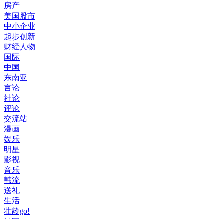
房产
美国股市
中小企业
起步创新
财经人物
国际
中国
东南亚
言论
社论
评论
交流站
漫画
娱乐
明星
影视
音乐
韩流
送礼
生活
壮龄go!