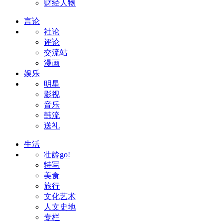
财经人物
言论
社论
评论
交流站
漫画
娱乐
明星
影视
音乐
韩流
送礼
生活
壮龄go!
特写
美食
旅行
文化艺术
人文史地
专栏