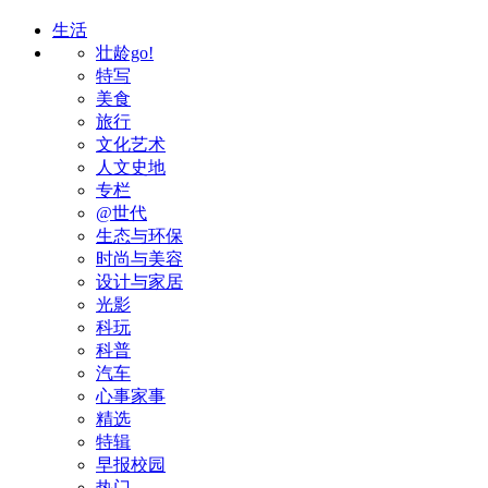
生活
壮龄go!
特写
美食
旅行
文化艺术
人文史地
专栏
@世代
生态与环保
时尚与美容
设计与家居
光影
科玩
科普
汽车
心事家事
精选
特辑
早报校园
热门