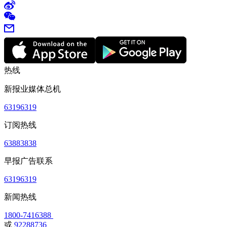
热线
新报业媒体总机
63196319
订阅热线
63883838
早报广告联系
63196319
新闻热线
1800-7416388
或
92288736