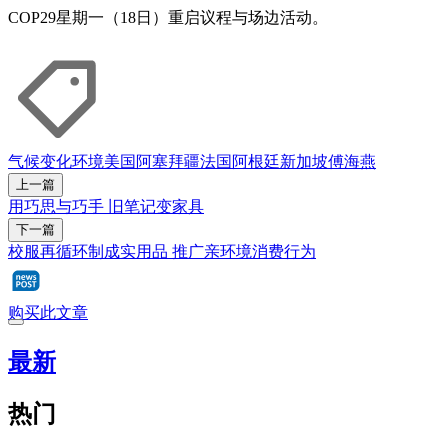
COP29星期一（18日）重启议程与场边活动。
气候变化
环境
美国
阿塞拜疆
法国
阿根廷
新加坡
傅海燕
上一篇
用巧思与巧手 旧笔记变家具
下一篇
校服再循环制成实用品 推广亲环境消费行为
购买此文章
最新
热门