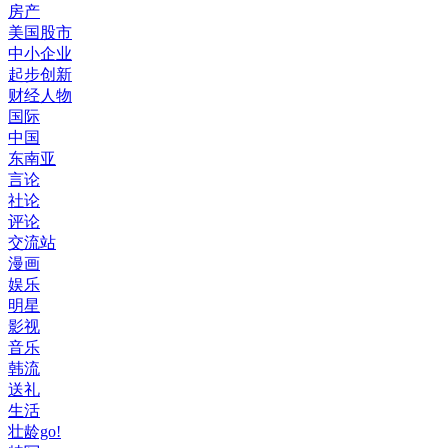
房产
美国股市
中小企业
起步创新
财经人物
国际
中国
东南亚
言论
社论
评论
交流站
漫画
娱乐
明星
影视
音乐
韩流
送礼
生活
壮龄go!