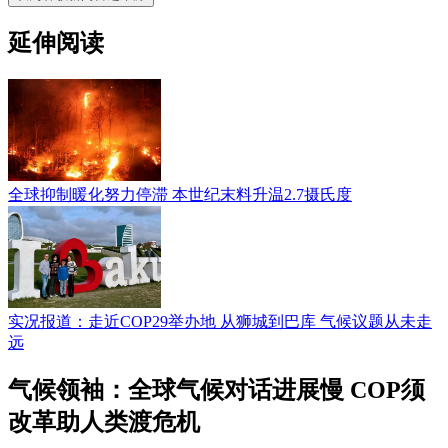
延伸阅读
全球抑制暖化努力停滞 本世纪末料升温2.7摄氏度
实况报道：走近COP29举办地 从狮城到巴库 气候议题从未走
远
气候领袖：全球气候对话进展慢 COP须
改革助人类渡危机