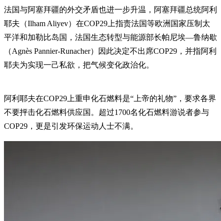
法国与阿塞拜疆的外交矛盾也进一步升温，阿塞拜疆总统阿利
耶夫（Ilham Aliyev）在COP29上指责法国等欧洲国家压制太
平洋和加勒比岛国，法国生态转型与能源部长帕尼埃—鲁纳歇
（Agnès Pannier-Runacher）因此决定不出席COP29，并指阿利
耶夫为实现一己私欲，把气候变化政治化。
阿利耶夫在COP29上重申化石燃料是“上帝的礼物”，要求各界
不要抨击化石燃料供应国。超过1700名化石燃料游说者参与
COP29，更是引发环保运动人士不满。