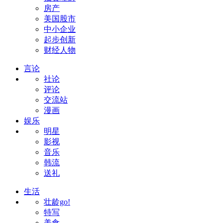
房产
美国股市
中小企业
起步创新
财经人物
言论
社论
评论
交流站
漫画
娱乐
明星
影视
音乐
韩流
送礼
生活
壮龄go!
特写
美食