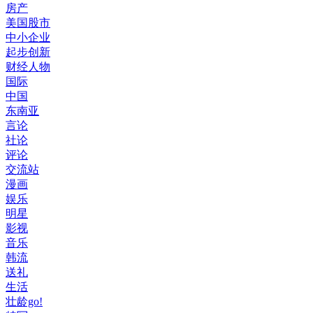
房产
美国股市
中小企业
起步创新
财经人物
国际
中国
东南亚
言论
社论
评论
交流站
漫画
娱乐
明星
影视
音乐
韩流
送礼
生活
壮龄go!