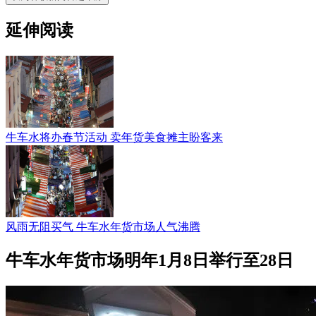
延伸阅读
牛车水将办春节活动 卖年货美食摊主盼客来
风雨无阻买气 牛车水年货市场人气沸腾
牛车水年货市场明年1月8日举行至28