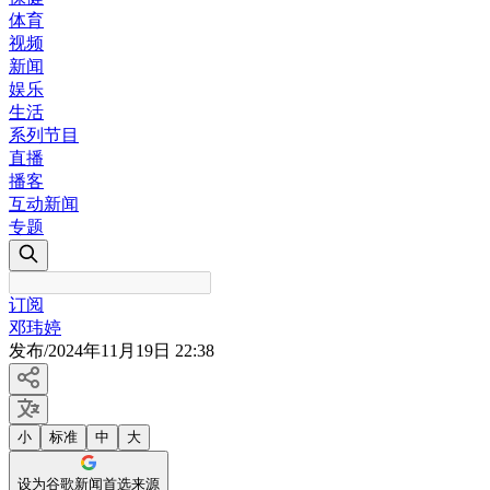
体育
视频
新闻
娱乐
生活
系列节目
直播
播客
互动新闻
专题
订阅
邓玮婷
发布
/
2024年11月19日 22:38
小
标准
中
大
设为谷歌新闻首选来源