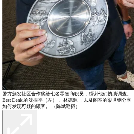
警方颁发社区合作奖给七名零售商职员，感谢他们协助调查。
Best Denki的沈振平（左） 、林德源 ，以及阁室的梁世钢分享
如何发现可疑的顾客。 （陈斌勤摄）