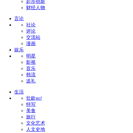
起步创新
财经人物
言论
社论
评论
交流站
漫画
娱乐
明星
影视
音乐
韩流
送礼
生活
壮龄go!
特写
美食
旅行
文化艺术
人文史地