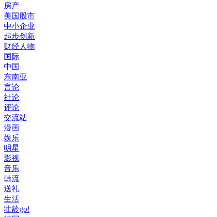
房产
美国股市
中小企业
起步创新
财经人物
国际
中国
东南亚
言论
社论
评论
交流站
漫画
娱乐
明星
影视
音乐
韩流
送礼
生活
壮龄go!