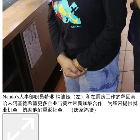
Nando’s人事部职员希琳·纳迪娅（左）和在厨房工作的释囚莫
哈末阿基德希望更多企业与黄丝带新加坡合作，为释囚提供就
业机会，协助他们重返社会。 （唐家鸿摄）