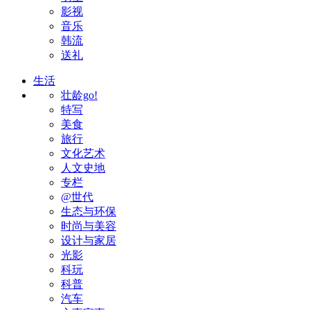
影视
音乐
韩流
送礼
生活
壮龄go!
特写
美食
旅行
文化艺术
人文史地
专栏
@世代
生态与环保
时尚与美容
设计与家居
光影
科玩
科普
汽车