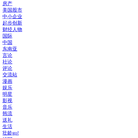
房产
美国股市
中小企业
起步创新
财经人物
国际
中国
东南亚
言论
社论
评论
交流站
漫画
娱乐
明星
影视
音乐
韩流
送礼
生活
壮龄go!