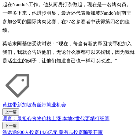
起在Nando’s工作。他从厨房打杂做起，现在是一名烤肉员。
一年多下来，他进步明显，最近还代表新加坡Nando’s到南非
参加公司的国际烤肉比赛，在27名参赛者中获得第四名的佳
绩。
莫哈末阿基德受访时说：“现在，每当有新的释囚或罪犯加入
我们，我就会告诉他们，无论什么事都可以来找我，因为我就
是活生生的例子，让他们知道自己也一样可以改过。”
黄丝带新加坡
黄丝带
就业机会
上一篇
调查：最担心食物价格上涨 本地Z世代更精打细算
下一篇
涉诱逾900人投资14.6亿元 黄有志投资骗案开审