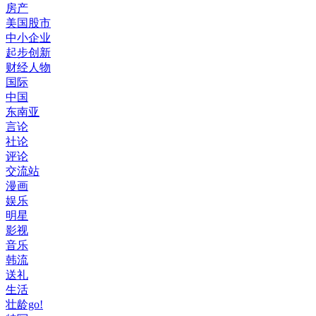
房产
美国股市
中小企业
起步创新
财经人物
国际
中国
东南亚
言论
社论
评论
交流站
漫画
娱乐
明星
影视
音乐
韩流
送礼
生活
壮龄go!