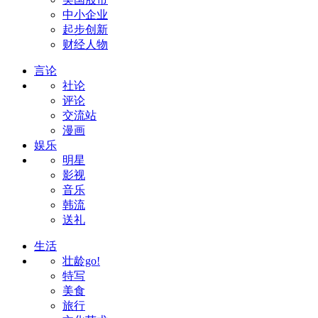
中小企业
起步创新
财经人物
言论
社论
评论
交流站
漫画
娱乐
明星
影视
音乐
韩流
送礼
生活
壮龄go!
特写
美食
旅行