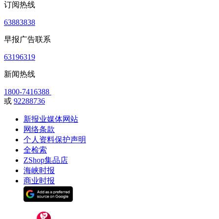
订阅热线
63883838
早报广告联系
63196319
新闻热线
1800-7416388
或
92288736
新报业媒体网站
网络条款
个人资料保护声明
全检索
ZShop集品店
海峡时报
商业时报