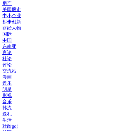
房产
美国股市
中小企业
起步创新
财经人物
国际
中国
东南亚
言论
社论
评论
交流站
漫画
娱乐
明星
影视
音乐
韩流
送礼
生活
壮龄go!