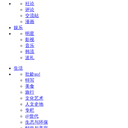
社论
评论
交流站
漫画
娱乐
明星
影视
音乐
韩流
送礼
生活
壮龄go!
特写
美食
旅行
文化艺术
人文史地
专栏
@世代
生态与环保