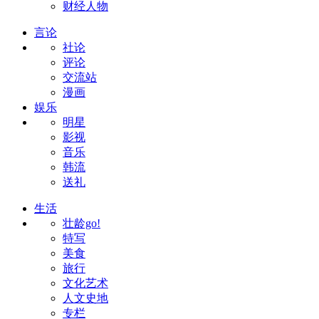
财经人物
言论
社论
评论
交流站
漫画
娱乐
明星
影视
音乐
韩流
送礼
生活
壮龄go!
特写
美食
旅行
文化艺术
人文史地
专栏