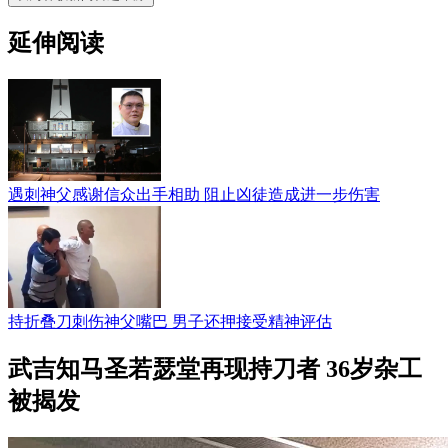
延伸阅读
遇刺神父感谢信众出手相助 阻止凶徒造成进一步伤害
持折叠刀刺伤神父嘴巴 男子还押接受精神评估
武吉知马圣若瑟堂再现持刀者 36岁杂工
被揭发