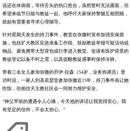
说还在休病假，等待舌头的伤口愈合，虽然暂时无法露面，但
希望来临节日能与教徒一起。他呼吁大家保持警惕互相照顾，
鼓励有需要者寻求心理辅导。
针对星期天发生的持刀事件，教堂在弥撒时宣布加强安保措
施，包括扩大教区应急准备工作组、鼓励教徒举报可疑活动或
物品、避免携带大型背包或行李进入教堂、促请有医护背景的
教徒登记以备不时之需，以及提醒教徒遇事时保持冷静。
带着三名女儿参加弥撒的乔伊·拉森（54岁，业务协调员）受
访时说，一家人到圣若瑟堂参加弥撒近15年，持刀事件虽让她
吃惊，但相信天主教社区会一同努力维护安全。
“神父早前的遭遇令人心痛，今天他的讲话让我觉得安心。我
有坚定的信仰，不会太担心。”