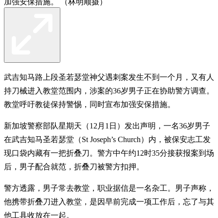
加强安保措施。 （林明顺摄）
武吉知马路上段圣若瑟堂神父遇刺案发生不到一个月，又有人
持刀械进入教堂范围内，涉案的36岁男子正在协助警方调查。
教堂呼吁教徒保持警惕，同时宣布加强安保措施。
新加坡警察部队星期天（12月1日）发出声明，一名36岁男子
在武吉知马圣若瑟堂（St Joseph’s Church）内，被保安志工发
现口袋内藏有一把折叠刀。警方中午约12时35分接获报案到场
后，男子配合就范，折叠刀被警方扣押。
警方透露，男子常去教堂，职业据信是一名杂工。男子声称，
他携带折叠刀进入教堂，是因早前完成一项工作后，忘了与其
他工具收放在一起。