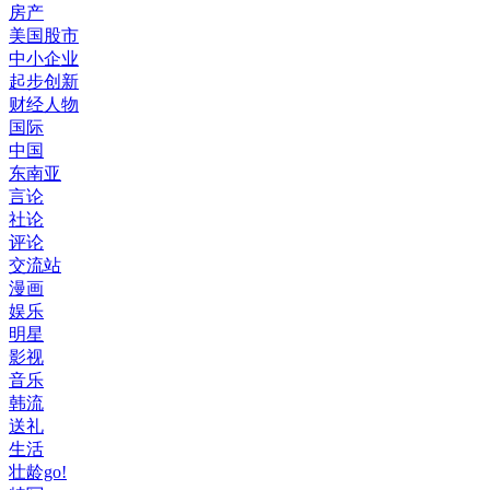
房产
美国股市
中小企业
起步创新
财经人物
国际
中国
东南亚
言论
社论
评论
交流站
漫画
娱乐
明星
影视
音乐
韩流
送礼
生活
壮龄go!