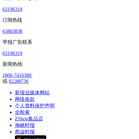
63196319
订阅热线
63883838
早报广告联系
63196319
新闻热线
1800-7416388
或
92288736
新报业媒体网站
网络条款
个人资料保护声明
全检索
ZShop集品店
海峡时报
商业时报