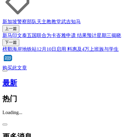
新加坡警察部队
天主教
教堂
武吉知马
上一篇
新马印文泰五国联合为卡峇雅申遗 结果预计星期三揭晓
下一篇
榜鹅海岸地铁站12月10日启用 料惠及4万上班族与学生
购买此文章
最新
热门
Loading...
更多消息