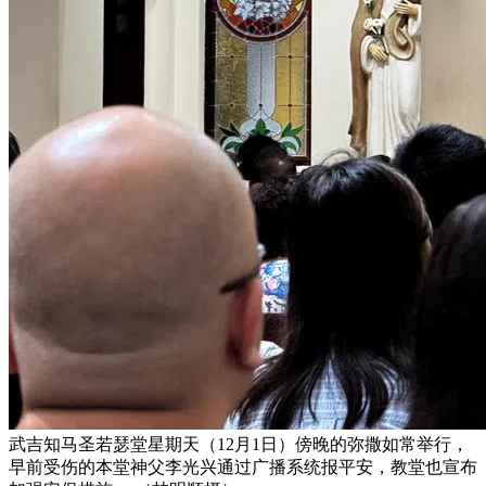
武吉知马圣若瑟堂星期天（12月1日）傍晚的弥撒如常举行，
早前受伤的本堂神父李光兴通过广播系统报平安，教堂也宣布