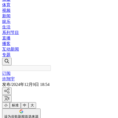
体育
视频
新闻
娱乐
生活
系列节目
直播
播客
互动新闻
专题
订阅
许翔宇
发布
/
2024年12月9日 18:54
小
标准
中
大
设为谷歌新闻首选来源