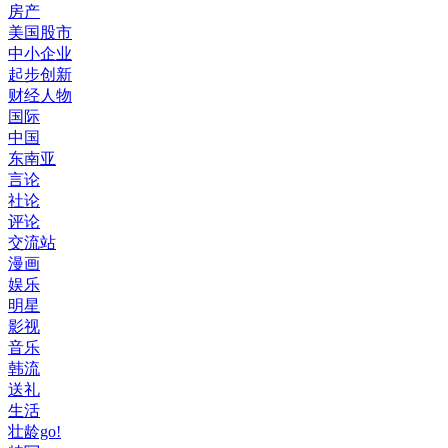
房产
美国股市
中小企业
起步创新
财经人物
国际
中国
东南亚
言论
社论
评论
交流站
漫画
娱乐
明星
影视
音乐
韩流
送礼
生活
壮龄go!