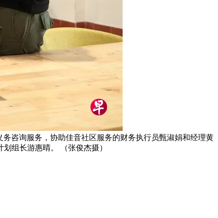
二）提供义务咨询服务，协助佳音社区服务的财务执行员甄淑娟和经理黄
划组长游惠晴。 （张俊杰摄）