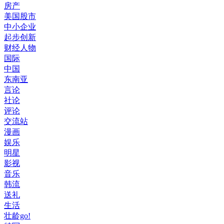
房产
美国股市
中小企业
起步创新
财经人物
国际
中国
东南亚
言论
社论
评论
交流站
漫画
娱乐
明星
影视
音乐
韩流
送礼
生活
壮龄go!