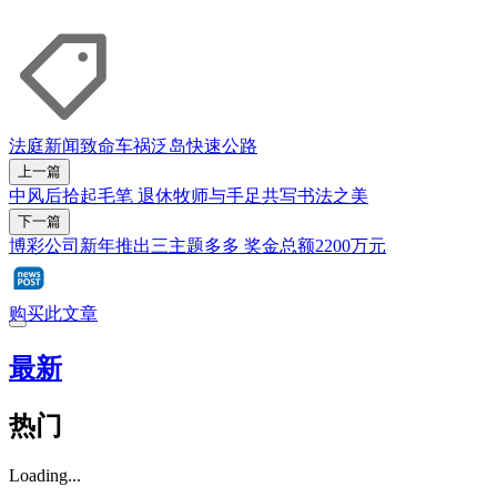
法庭新闻
致命车祸
泛岛快速公路
上一篇
中风后拾起毛笔 退休牧师与手足共写书法之美
下一篇
博彩公司新年推出三主题多多 奖金总额2200万元
购买此文章
最新
热门
Loading...