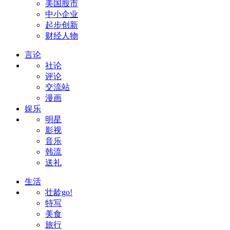
美国股市
中小企业
起步创新
财经人物
言论
社论
评论
交流站
漫画
娱乐
明星
影视
音乐
韩流
送礼
生活
壮龄go!
特写
美食
旅行