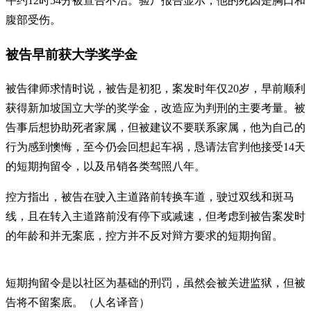
午约12时54分被宣告不治。验尸报告显示，他的死因是胸口和
腹部受伤。
被告早前获大学奖学金
被告律师求情时说，被告是初犯，案发时年仅20岁，早前顺利
获得新加坡国立大学的奖学金，改造应为判刑的主要考量。被
告事后想协助死者家属，但被建议不要联系家属，他为自己的
行为感到懊悔，至今仍会回想起车祸，恳请法官判他接受14天
的短期拘留令，以及吊销各类驾照八年。
控方指出，被告在驶入主道路前转换车道，驶过双线和斑马
线，且在转入主道路前没有停下或减速，但考虑到被告案发时
的年龄和并无案底，控方并不反对辩方要求的短期拘留。
短期拘留令是以社区为基础的刑罚，虽然会被关进监狱，但被
告将不留案底。（人名译音）