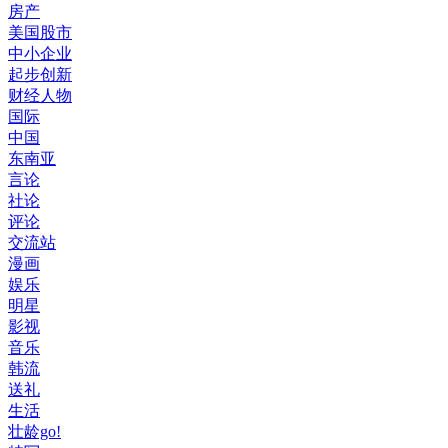
房产
美国股市
中小企业
起步创新
财经人物
国际
中国
东南亚
言论
社论
评论
交流站
漫画
娱乐
明星
影视
音乐
韩流
送礼
生活
壮龄go!