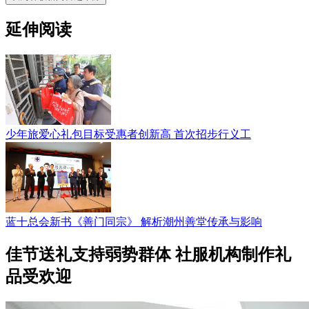
延伸阅读
少年旅爱心礼包目标受惠者创新高 首次招步行义工
蓝十总会新书《善门同宗》 解析潮州善堂传承与影响
佳节送礼支持弱势群体 社服机构制作礼
品受欢迎