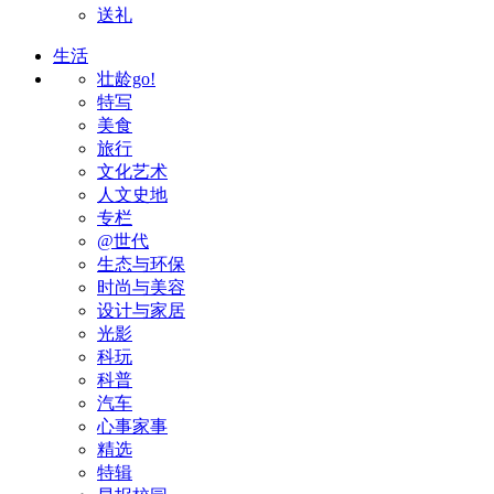
送礼
生活
壮龄go!
特写
美食
旅行
文化艺术
人文史地
专栏
@世代
生态与环保
时尚与美容
设计与家居
光影
科玩
科普
汽车
心事家事
精选
特辑