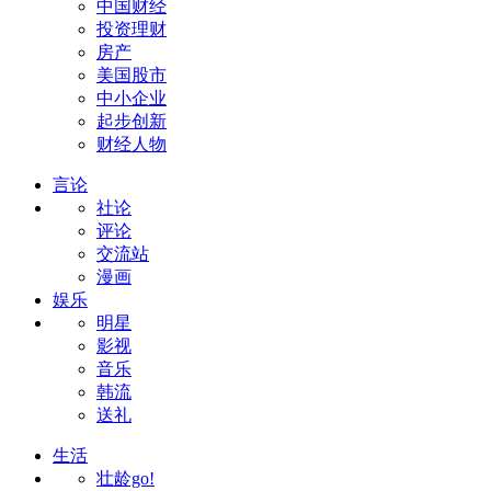
中国财经
投资理财
房产
美国股市
中小企业
起步创新
财经人物
言论
社论
评论
交流站
漫画
娱乐
明星
影视
音乐
韩流
送礼
生活
壮龄go!