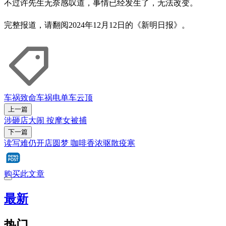
不过许先生无奈感叹道，事情已经发生了，无法改变。
完整报道，请翻阅2024年12月12日的《新明日报》。
车祸
致命车祸
电单车
云顶
上一篇
涉砸店大闹 按摩女被捕
下一篇
读写难仍开店圆梦 咖啡香浓驱散疫寒
购买此文章
最新
热门