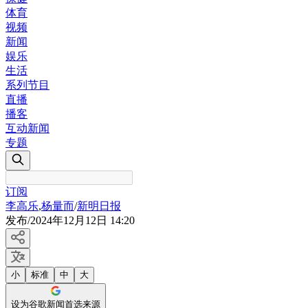
体育
视频
新闻
娱乐
生活
系列节目
直播
播客
互动新闻
专题
订阅
李高乐
,
杨量而
/
新明日报
发布
/
2024年12月12日 14:20
小
标准
中
大
设为谷歌新闻首选来源