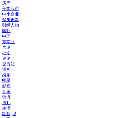
房产
美国股市
中小企业
起步创新
财经人物
国际
中国
东南亚
言论
社论
评论
交流站
漫画
娱乐
明星
影视
音乐
韩流
送礼
生活
壮龄go!