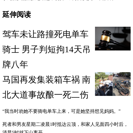
延伸阅读
驾车未让路撞死电单车
骑士 男子判短拘14天吊
牌八年
马国再发集装箱车祸 南
北大道事故酿一死二伤
“我当时劝她不要骑电单车上来，可是她坚持想见妈妈。”
死者和男友星期二凌晨1时抵达云顶，和家人见面四小时后，
清晨5时就下山离开。