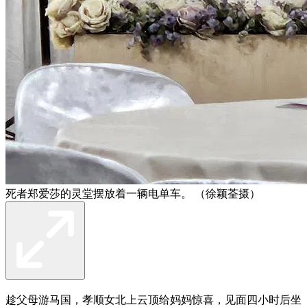
死者郑爱莎的灵堂摆放着一辆电单车。 （徐颖荃摄）
趁父母游马国，孝顺女北上云顶给妈妈惊喜，见面四小时后坐