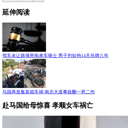
延伸阅读
驾车未让路撞死电单车骑士 男子判短拘14天吊牌八年
马国再发集装箱车祸 南北大道事故酿一死二伤
赴马国给母惊喜 孝顺女车祸亡