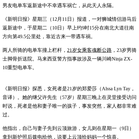
男友电单车返新途中不幸遇车祸亡，从此天人永隔。
《新明日报》星期三（12月11日）报道，一对狮城情侣游马后
返新途中，于星期二（10日）早上约9时15分在南北大道往南
方向第49.5公里处，靠近古来一带遇车祸。
两人所骑的电单车撞上栏杆，
21岁女乘客魂断公路
，23岁男骑
士脚骨折送院。马来西亚警方指事故涉及一辆川崎Ninja ZX-
10重型电单车。
《新明日报》探悉，女死者是21岁的郑爱莎（Alssa Lyn Tay，
音译）。她的继父许先生（57岁）星期三晚上在灵堂接受访问
时说，死者是他和妻子唯一的孩子，事发突然，家人都非常难
过。
他指出，自己与妻子先到云顶旅游，女儿则在星期一（9日）
拿到新护照后拨电给他，说要上云顶给妈妈一个惊喜。