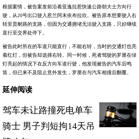
根据案情，被告案发前沿着亚逸拉惹快速公路朝大士方向行
驶，从20号出口驶入惹兰阿末依布拉欣。被告原本想要驶入右
转至贲耐路的支路，但因为交通拥堵无法驶入支路，只好继续
直行至交界处停下。
被告此时所在的车道只能直行，不能右转，当时的交通灯也亮
着红灯，但被告却选择右转。同一时候，死者驾驶的罗厘在绿
灯亮起的情况下在反方向车道行驶，他发现被告的汽车后鸣
笛，但已来不及阻止意外发生，罗厘在与汽车相撞后翻覆。
延伸阅读
驾车未让路撞死电单车
骑士 男子判短拘14天吊