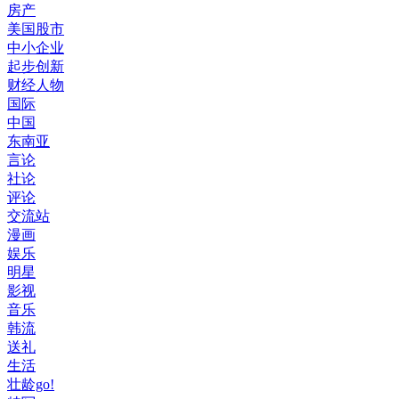
房产
美国股市
中小企业
起步创新
财经人物
国际
中国
东南亚
言论
社论
评论
交流站
漫画
娱乐
明星
影视
音乐
韩流
送礼
生活
壮龄go!