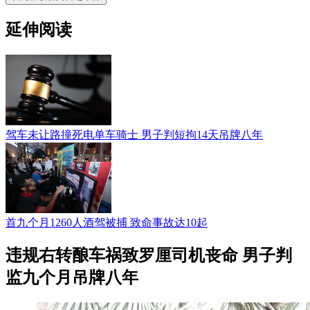
延伸阅读
驾车未让路撞死电单车骑士 男子判短拘14天吊牌八年
首九个月1260人酒驾被捕 致命事故达10起
违规右转酿车祸致罗厘司机丧命 男子判
监九个月吊牌八年