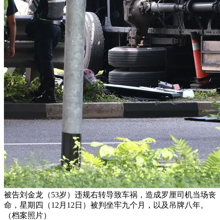
被告刘金龙（53岁）违规右转导致车祸，造成罗厘司机当场丧
命，星期四（12月12日）被判坐牢九个月，以及吊牌八年。
（档案照片）