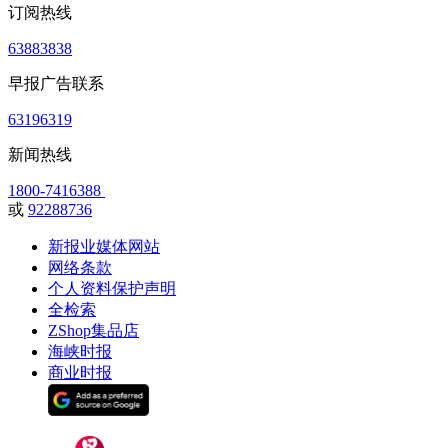
订阅热线
63883838
早报广告联系
63196319
新闻热线
1800-7416388
或
92288736
新报业媒体网站
网络条款
个人资料保护声明
全检索
ZShop集品店
海峡时报
商业时报