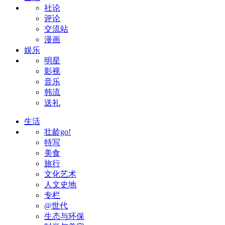
社论
评论
交流站
漫画
娱乐
明星
影视
音乐
韩流
送礼
生活
壮龄go!
特写
美食
旅行
文化艺术
人文史地
专栏
@世代
生态与环保