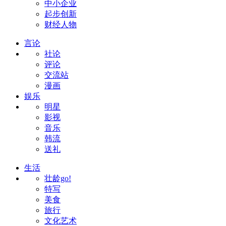
中小企业
起步创新
财经人物
言论
社论
评论
交流站
漫画
娱乐
明星
影视
音乐
韩流
送礼
生活
壮龄go!
特写
美食
旅行
文化艺术