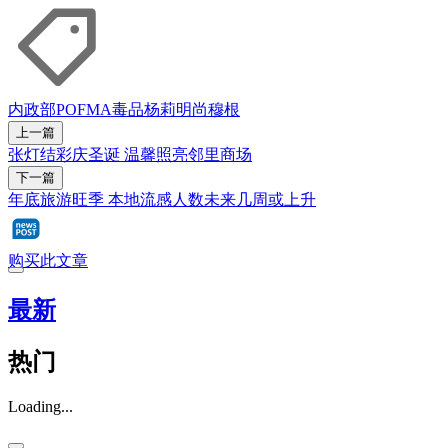
内政部
POFMA
毒品
杨莉明
尚穆根
上一篇
张灯结彩庆圣诞 温馨照亮邻里商场
下一篇
年底旅游旺季 本地流感人数未来几周或上升
购买此文章
最新
热门
Loading...