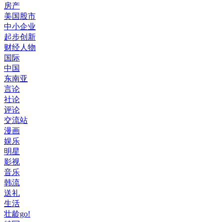
房产
美国股市
中小企业
起步创新
财经人物
国际
中国
东南亚
言论
社论
评论
交流站
漫画
娱乐
明星
影视
音乐
韩流
送礼
生活
壮龄go!